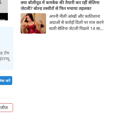
बच्चों की मां हैं। 45 साल की श्वेता
ड,
क्या बॉलीवुड में कमबैक की तैयारी कर रहीं सेलिना
तिवारी की तस्वीरों पर फैंस जमकर
जेटली? बोल्ड तस्वीरों से फिर मचाया तहलका
प्यार लुटाते हैं। इस बार श्वेता तिवारी
अपनी नीली आंखों और कातिलाना
ने वेकेशन से अपनी कुछ तस्वीरें शेयर
अदाओं से करोड़ों दिलों पर राज करने
की है।
वाली सेलिना जेटली पिछले 14 साल
से अभिनय की दुनिया से दूर हैं। उन्हें
आखिरी बार साल 2011 में आई
फिल्म 'थैंक यू' में देखा गया था।
इसके बाद वह 2012 में 'विल यू मैरी'
यह टीम
ंटरव्यू,
में कैमियो रोल में नजर आई थीं।
िक करें
रिलीज