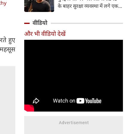
करती हैं। फिलहाल 'वर्ल्ड कैट डे' के
thy
के बाहर सुरक्षा व्यवस्था में लगे एक
मौके पर आइए जानते हैं उन पांच
पुलिस जवान के अचानक निधन की
अभिनेत्रियों के बारे में, जो गर्व से खुद
दुखद खबर सामने आई है। मृतक
वीडियो
को 'कैट मॉम' कहती हैं।
जवान की पहचान 41 वर्षीय पुलिस
और भी वीडियो देखें
कांस्टेबल गणेश रायते के रूप में हुई
रते हुए
है। वह मुंबई पुलिस की लोकल आर्म्स
त महसूस
(LA-4) यूनिट में कार्यरत थे और
इससे पहले भारतीय सेना में भी अपनी
सेवाएं दे चुके थे।