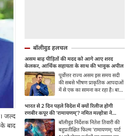
बॉलीवुड हलचल
असम बाढ़ पीड़ितों की मदद को आगे आए शरद
केलकर, आर्थिक सहायता के साथ की भावुक अपील
पूर्वोत्तर राज्य असम इस समय सदी
की सबसे भीषण प्राकृतिक आपदाओं
में से एक का सामना कर रहा है। बाढ़
की भयंकर तबाही ने लाखों जिंदगियों
को अस्त-व्यस्त कर दिया है। जहां
भारत से 2 दिन पहले विदेश में क्यों रिलीज होगी
एक तरफ राज्य के कई जिले पानी में
रणबीर कपूर की 'रामायणम्'? नमित मल्होत्रा ने
ं। जल्द
डूब चुके हैं और लोग बुनियादी चीज़ों
बताया रिलीज प्लान
बॉलीवुड निर्देशक नितेश तिवारी की
के बाद
के लिए तरस रहे हैं, वहीं दूसरी तरफ
बहुप्रतीक्षित फिल्म 'रामायणम्: पार्ट
इस मुश्किल समय में मनोरंजन जगत