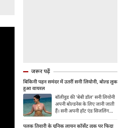
जरूर पढ़ें
बिकिनी पहन समंदर में उतरीं सनी लियोनी, बोल्ड लुक
हुआ वायरल
बॉलीवुड की 'बेबी डॉल' सनी लियोनी
अपनी बोल्डनेस के लिए जानी जाती
हैं। सनी अपनी हॉट एंड सिजलिंग
तस्वीरों से इंरनेट पर तहलका मचाती
रहती हैं। फैंस सनी लियोनी की तस्वीरों
पलक तिवारी के यूनिक लायन कॉर्सेट लुक पर फिदा