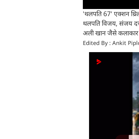
'थलपति 67' एक्शन थ्रिल
थलपति विजय, संजय दत्त
अली खान जैसे कलाकार न
Edited By : Ankit Pip