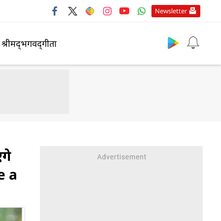
Newsletter
श्रीमद्‍भगवद्‍गीता
गे
e a