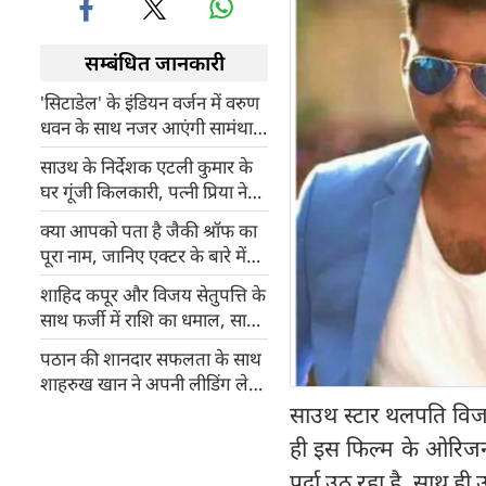
सम्बंधित जानकारी
'सिटाडेल' के इंडियन वर्जन में वरुण
धवन के साथ नजर आएंगी सामंथा
रुथ प्रभु
साउथ के निर्देशक एटली कुमार के
घर गूंजी किलकारी, पत्नी प्रिया ने
बेटे को दिया जन्म
क्या आपको पता है जैकी श्रॉफ का
पूरा नाम, जानिए एक्टर के बारे में
कुछ रोचक जानकारियां
शाहिद कपूर और विजय सेतुपत्ति के
साथ फर्जी में राशि का धमाल, सालों
पहले किए ऑडिशन से मिला यह शो
पठान की शानदार सफलता के साथ
शाहरुख खान ने अपनी लीडिंग लेडी
दीपिका पादुकोण के लिए गाया
साउथ स्टार थलपति विजय 
'आंखों में तेरी' गाना
ही इस फिल्म के ओरिजन
पर्दा उठ रहा है, साथ ह