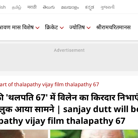
ish
தமிழ்
मराठी
తెలుగు
മലയാളം
ಕನ್ನಡ
ગુજરાતી
श्रावण मास विशेष
क्रिकेट
ज्योतिष
श्रीरामचरितमानस
part of thalapathy vijay film thalapathy 67
'थलपति 67' में विलेन का किरदार निभाएं
स्ट लुक आया सामने | sanjay dutt will b
pathy vijay film thalapathy 67