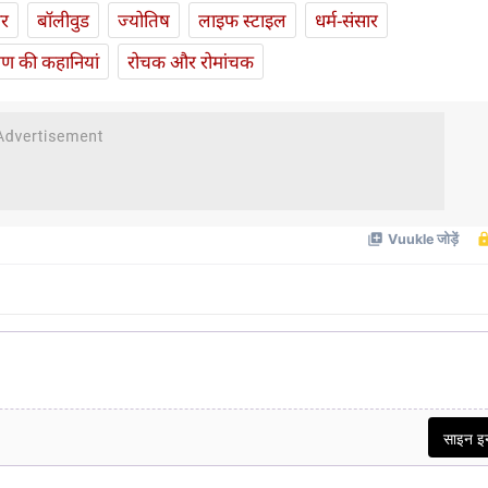
ार
बॉलीवुड
ज्योतिष
लाइफ स्‍टाइल
धर्म-संसार
यण की कहानियां
रोचक और रोमांचक