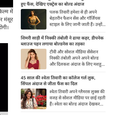
का बेसब्री से इंतजार करते हैं। इस बार
हुए फैंस, देखिए एक्ट्रेस का बोल्ड अंदाज
सनी लियोनी ने मालदीव वेकेशन से
ल्म में
पलक तिवारी हमेशा से ही अपने
अपनी कुछ बोल्ड तस्वीरें शेयर की है।
बेहतरीन फैशन सेंस और गॉर्जियस
र मंसूर
स्टाइल के लिए जानी जाती हैं। उन्होंने
होगी।
अपनी दिलकश अदाओं से एक बार
फिर फैंस का दिल जीत लिया है।
शिमरी साड़ी में निक्की तंबोली ने ढाया कहर, डीपनेक
पलक ने एक बेहद यूनीक और
ब्लाउज पहन लगाया बोल्डनेस का तड़का
स्टाइलिश गोल्डन कॉर्सेट टॉप में
टीवी और सोशल मीडिया सेंसेशन
अपनी कुछ तस्वीरें शेयर की है।
निक्की तंबोली अपने अपने बोल्ड
और दिलकश अंदाज के लिए मशहूर
हैं। वह अपनी सिजलिंग अदाओं से
इंटरनेट पर तहलका मचाती रहती हैं।
45 साल की श्वेता तिवारी का कॉलेज गर्ल लुक,
इस बार निक्की ने मरून कलर की
सिंपल अंदाज से जीता फैंस का दिल
साड़ी में अपनी कुछ सुपर सिजलिंग
श्वेता तिवारी अपने ग्लैमरस लुक्स की
तस्वीरें शेयर की है। खूबसूरत शिमरी
वजह से सोशल मीडिया पर छाई रहती
साड़ी में निक्की की अदाएं देखने
हैं। श्वेता का बोल्ड अंदाज देखकर
लायक है।
अंदाजा लगाना मुश्किल है कि वह दो