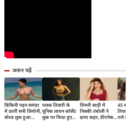
जरूर पढ़ें
बिकिनी पहन समंदर
पलक तिवारी के
शिमरी साड़ी में
45 साल
में उतरीं सनी लियोनी,
यूनिक लायन कॉर्सेट
निक्की तंबोली ने
तिवार
बोल्ड लुक हुआ
लुक पर फिदा हुए
ढाया कहर, डीपनेक
गर्ल ल
वायरल
फैंस, देखिए एक्ट्रेस
ब्लाउज पहन लगाया
अंदाज 
का बोल्ड अंदाज
बोल्डनेस का तड़का
का दि