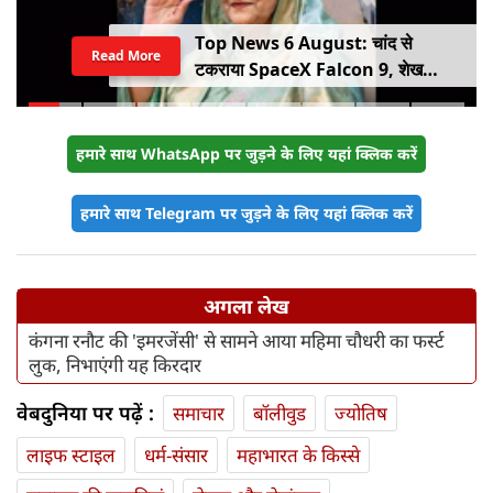
Top News 6 August: चांद से
Read More
टकराया SpaceX Falcon 9, शेख
हसीना की घर वापसी का ऐलान, MP में बस
किराया बढ़ा
हमारे साथ WhatsApp पर जुड़ने के लिए यहां क्लिक करें
हमारे साथ Telegram पर जुड़ने के लिए यहां क्लिक करें
अगला लेख
कंगना रनौट की 'इमरजेंसी' से सामने आया महिमा चौधरी का फर्स्ट
लुक, निभाएंगी यह किरदार
वेबदुनिया पर पढ़ें :
समाचार
बॉलीवुड
ज्योतिष
लाइफ स्‍टाइल
धर्म-संसार
महाभारत के किस्से