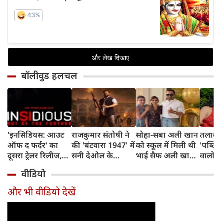
बॉलीवुड हलचल
'इनसिडियस: आउट
राजकुमार संतोषी ने
सोहा-सबा अली खान
तलाक 
ऑफ द फर्दर' का
की 'बंटवारा 1947' में
को स्कूल में मिली थी
'पब्लिस
दूसरा ट्रेलर रिलीज,
सनी देओल के
भाई सैफ अली खान
वालों 
अब तक का सबसे
किरदार की
और अमृता सिंह की
आकांक्
वीडियो
डरावना चैप्टर लेकर
सुपरहीरोज़ से तुलना,
शादी की खबर,
बोलीं-
लौट रही हॉरर
कही यह बात
बताया चौंकाने वाला
टूटी श
और भी वीडियो देखें
फ्रैंचाइजी
किस्सा
नहीं ब