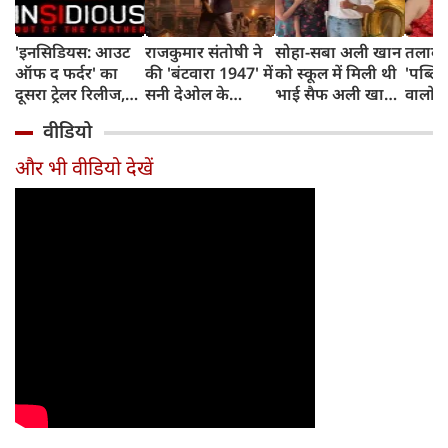
'इनसिडियस: आउट
राजकुमार संतोषी ने
सोहा-सबा अली खान
तलाक 
ऑफ द फर्दर' का
की 'बंटवारा 1947' में
को स्कूल में मिली थी
'पब्लिस
दूसरा ट्रेलर रिलीज,
सनी देओल के
भाई सैफ अली खान
वालों 
अब तक का सबसे
किरदार की
और अमृता सिंह की
आकांक्
वीडियो
डरावना चैप्टर लेकर
सुपरहीरोज़ से तुलना,
शादी की खबर,
बोलीं-
लौट रही हॉरर
कही यह बात
बताया चौंकाने वाला
टूटी श
और भी वीडियो देखें
फ्रैंचाइजी
किस्सा
नहीं ब