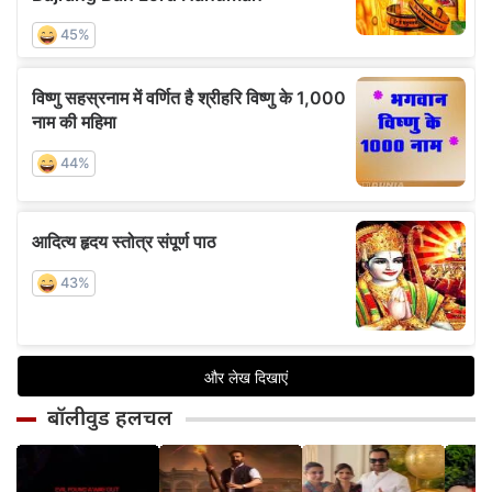
बॉलीवुड हलचल