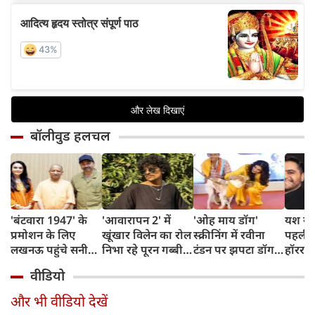
बॉलीवुड हलचल
'बंटवारा 1947' के
'आवारापन 2' में
'ओह माय डॉग'
यश राज
प्रमोशन के लिए
खूंखार विलेन का रोल
स्क्रीनिंग में रवीना
पहली 
लखनऊ पहुंचे सनी
निभा रहे पूरन गब्बी
टंडन पर झपटा डॉग,
हॉरर फ
देओल-प्रीति जिंटा,
का इस फेमस एक्ट्रेस
डरने के बजाय एक्ट्रेस
धवन नि
वीडियो
सीएम योगी से की
संग है खास रिश्ता
ने ऐसे दिखाई
रोल
खास मुलाकात
दरियादिली
और भी वीडियो देखें