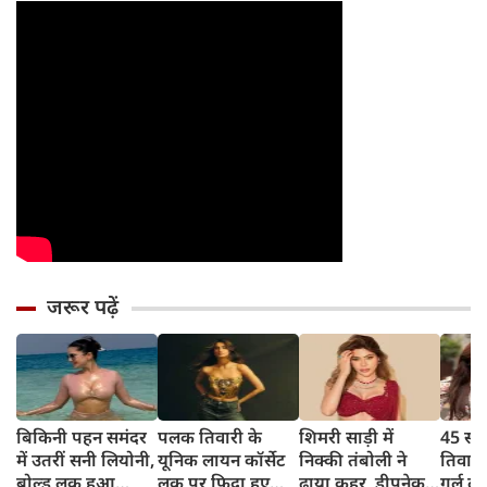
जरूर पढ़ें
बिकिनी पहन समंदर
पलक तिवारी के
शिमरी साड़ी में
45 साल
में उतरीं सनी लियोनी,
यूनिक लायन कॉर्सेट
निक्की तंबोली ने
तिवार
बोल्ड लुक हुआ
लुक पर फिदा हुए
ढाया कहर, डीपनेक
गर्ल ल