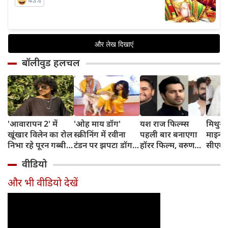
बॉलीवुड हलचल
'आवारापन 2' में
'ओह माय डॉग'
यश राज फिल्म्स
मिथुन च
खूंखार विलेन का रोल
स्क्रीनिंग में रवीना
पहली बार बनाएगा
माइनर 
निभा रहे पूरन गब्बी
टंडन पर झपटा डॉग,
हॉरर फिल्म, वरुण
सीएम शु
का इस फेमस एक्ट्रेस
डरने के बजाय एक्ट्रेस
धवन निभाएंगे लीड
अधिका
वीडियो
संग है खास रिश्ता
ने ऐसे दिखाई
रोल
पहुंचे
दरियादिली
और भी वीडियो देखें