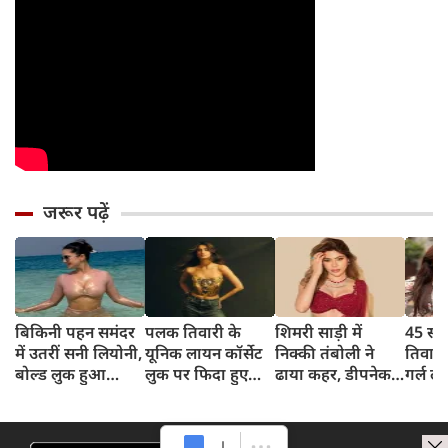
जरूर पढ़ें
बिकिनी पहन समंदर
पलक तिवारी के
शिमरी साड़ी में
45 साल
में उतरीं सनी लियोनी,
यूनिक लायन कॉर्सेट
निक्की तंबोली ने
तिवार
बोल्ड लुक हुआ
लुक पर फिदा हुए
ढाया कहर, डीपनेक
गर्ल ल
वायरल
फैंस, देखिए एक्ट्रेस
ब्लाउज पहन लगाया
अंदाज 
का बोल्ड अंदाज
बोल्डनेस का तड़का
का दि