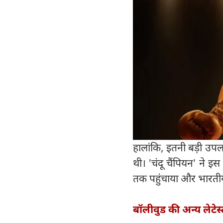
हालांकि, इतनी बड़ी उ
थी। 'चंदू चैंपियन' ने इ
तक पहुंचाया और भारतीय
बॉलीवुड की अन्य लेटेस