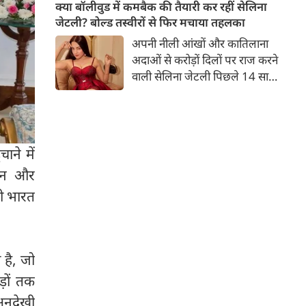
बच्चों की मां हैं। 45 साल की श्वेता
क्या बॉलीवुड में कमबैक की तैयारी कर रहीं सेलिना
तिवारी की तस्वीरों पर फैंस जमकर
जेटली? बोल्ड तस्वीरों से फिर मचाया तहलका
प्यार लुटाते हैं। इस बार श्वेता तिवारी
अपनी नीली आंखों और कातिलाना
ने वेकेशन से अपनी कुछ तस्वीरें शेयर
अदाओं से करोड़ों दिलों पर राज करने
की है।
वाली सेलिना जेटली पिछले 14 साल
से अभिनय की दुनिया से दूर हैं। उन्हें
आखिरी बार साल 2011 में आई
फिल्म 'थैंक यू' में देखा गया था।
इसके बाद वह 2012 में 'विल यू मैरी'
ाने में
में कैमियो रोल में नजर आई थीं।
खान और
नी भारत
 है, जो
़ों तक
अनदेखी