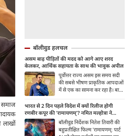
बॉलीवुड हलचल
असम बाढ़ पीड़ितों की मदद को आगे आए शरद
केलकर, आर्थिक सहायता के साथ की भावुक अपील
पूर्वोत्तर राज्य असम इस समय सदी
की सबसे भीषण प्राकृतिक आपदाओं
में से एक का सामना कर रहा है। बाढ़
की भयंकर तबाही ने लाखों जिंदगियों
और समाज
को अस्त-व्यस्त कर दिया है। जहां
भारत से 2 दिन पहले विदेश में क्यों रिलीज होगी
एक तरफ राज्य के कई जिले पानी में
रणबीर कपूर की 'रामायणम्'? नमित मल्होत्रा ने
रणादायक
डूब चुके हैं और लोग बुनियादी चीज़ों
बताया रिलीज प्लान
बॉलीवुड निर्देशक नितेश तिवारी की
े लाखों
के लिए तरस रहे हैं, वहीं दूसरी तरफ
बहुप्रतीक्षित फिल्म 'रामायणम्: पार्ट
इस मुश्किल समय में मनोरंजन जगत