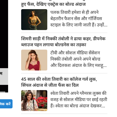
का बेसब्री से इंतजार करते हैं। इस बार
हुए फैंस, देखिए एक्ट्रेस का बोल्ड अंदाज
सनी लियोनी ने मालदीव वेकेशन से
पलक तिवारी हमेशा से ही अपने
अपनी कुछ बोल्ड तस्वीरें शेयर की है।
बेहतरीन फैशन सेंस और गॉर्जियस
स्टाइल के लिए जानी जाती हैं। उन्होंने
अपनी दिलकश अदाओं से एक बार
फिर फैंस का दिल जीत लिया है।
शिमरी साड़ी में निक्की तंबोली ने ढाया कहर, डीपनेक
पलक ने एक बेहद यूनीक और
ब्लाउज पहन लगाया बोल्डनेस का तड़का
स्टाइलिश गोल्डन कॉर्सेट टॉप में
टीवी और सोशल मीडिया सेंसेशन
अपनी कुछ तस्वीरें शेयर की है।
निक्की तंबोली अपने अपने बोल्ड
और दिलकश अंदाज के लिए मशहूर
हैं। वह अपनी सिजलिंग अदाओं से
यम
इंटरनेट पर तहलका मचाती रहती हैं।
45 साल की श्वेता तिवारी का कॉलेज गर्ल लुक,
इस बार निक्की ने मरून कलर की
सिंपल अंदाज से जीता फैंस का दिल
साड़ी में अपनी कुछ सुपर सिजलिंग
श्वेता तिवारी अपने ग्लैमरस लुक्स की
तस्वीरें शेयर की है। खूबसूरत शिमरी
वजह से सोशल मीडिया पर छाई रहती
साड़ी में निक्की की अदाएं देखने
िक करें
हैं। श्वेता का बोल्ड अंदाज देखकर
लायक है।
अंदाजा लगाना मुश्किल है कि वह दो