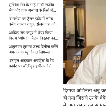
सुष्मिता सेन के भाई-भाभी राजीव
सेन और चारु असोपा के रिश्ते में
आई दरार, अलग होने के लिए
'शमशेरा' का ट्रेलर इंदौर में लॉन्च
अपनाया कानूनी रास्ता!
करेंगे रणबीर कपूर, संजय दत्त और
वाणी कपूर
आदित्य रॉय कपूर ने शेयर किया
फिल्म 'ओम : द बैटल विदइन' का
बीटीएस वीडियो
आयुष्मान खुराना जल्द रिलीज करेंगे
अपना नया म्यूजिकल सिंगल्स
'स्टाइल आइकॉन अवॉर्ड्स' के रेड
कार्पेट पर बॉलीवुड हसीनाओं ने
बिखेरा हुस्न का जलवा, देखिए
तस्वीरें
दिग्गज अभिनेता अन्नू कप
हो गया जिससे उनके वेक
में अन्नू कपूर का सा