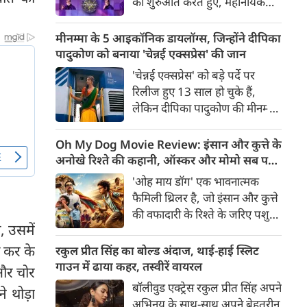
की शुरुआत करते हुए, महानायक
रणनीति है और हर कदम पर
अमिताभ बच्चन ने 'सोचना पड़ेगा'
विश्वासघात का खतरा मंडरा रहा है।
थीम वाले 'कौन बनेगा करोड़पति' के
मीनम्मा के 5 आइकॉनिक डायलॉग्स, जिन्होंने दीपिका
शूटिंग के पहले दिन दर्शकों का
पादुकोण को बनाया 'चेन्नई एक्सप्रेस' की जान
स्वागत किया। उन्होंने अपनी
'चेन्नई एक्सप्रेस' को बड़े पर्दे पर
चिरपरिचित गर्मजोशी, सादगी और
रिलीज हुए 13 साल हो चुके हैं,
दिल खोलकर मुस्कुराने वाली
लेकिन दीपिका पादुकोण की मीनम्मा
ईमानदारी के साथ सबका दिल जीत
आज भी हिंदी सिनेमा के सबसे
लिया।
पसंदीदा किरदारों में से एक हैं। उनके
Oh My Dog Movie Review: इंसान और कुत्ते के
खास एक्सेंट, शानदार कॉमिक
अनोखे रिश्ते की कहानी, ऑस्कर और मोमो सब पर
टाइमिंग, इमोशनल अंदाज और
भारी
'ओह माय डॉग' एक भावनात्मक
मजेदार पर्सनैलिटी ने मीनम्मा को
फैमिली थ्रिलर है, जो इंसान और कुत्ते
रिलीज के साथ ही फैंस का फेवरेट
की वफादारी के रिश्ते के जरिए पशु
बना दिया था।
, उसमें
तस्करी, बाल मजदूरी और अंग
तस्करी जैसे गंभीर मुद्दों को उठाती है।
ी कर के
रकुल प्रीत सिंह का बोल्ड अंदाज, थाई-हाई स्लिट
अमित राय का निर्देशन, माही राय का
गाउन में ढाया कहर, तस्वीरें वायरल
 और चोर
अभिनय और दोनों डॉग्स की शानदार
बॉलीवुड एक्ट्रेस रकुल प्रीत सिंह अपने
े थोड़ा
परफॉर्मेंस फिल्म की सबसे बड़ी
अभिनय के साथ-साथ अपने बेहतरीन