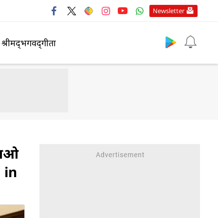
Newsletter
श्रीमद्‍भगवद्‍गीता
ब आओ
 in