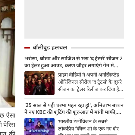
बॉलीवुड हलचल
भरोसा, धोखा और साजिश से भरा 'द ट्रेटर्स' सीजन 2
का ट्रेलर हुआ आउट, करण जौहर लगाएंगे गेम में
तड़का
प्राइम वीडियो ने अपनी अनस्क्रिप्टेड
ओरिजिनल सीरीज 'द ट्रेटर्स' के दूसरे
सीजन का ट्रेलर रिलीज कर दिया है।
जैसलमेर के शाही सूर्यगढ़ पैलेस की
शानदार लोकेशन पर सेट इस नए
'25 साल से यही चश्मा पहन रहा हूं!', अमिताभ बच्चन
सीजन में करण जौहर एक बार फिर
ने नए KBC की शूटिंग की शुरुआत में मांगी माफी,
कुछ ऐसा
इस रियलिटी सीरीज के मास्टरमाइंड
चश्मे को लेकर किया मजेदार खुलासा
भारतीय टेलीविजन के सबसे
ी पेरिस
के तौर पर वापसी कर रहे हैं, जहां
लोकप्रिय क्विज शो के एक नए दौर
भरोसा एक लग्जरी है, धोखा एक
बात की