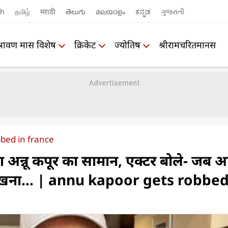
sh
தமிழ்
मराठी
తెలుగు
മലയാളം
ಕನ್ನಡ
ગુજરાતી
श्रावण मास विशेष
क्रिकेट
ज्योतिष
श्रीरामचरितमानस
bed in france
हुआ अन्नू कपूर का सामान, एक्टर बोले- ज
 रखना... | annu kapoor gets robbed