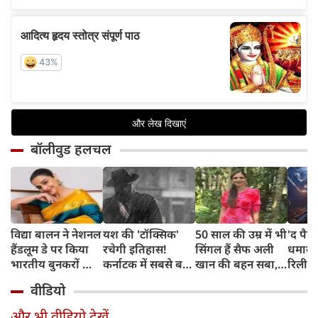
बॉलीवुड हलचल
विद्या बालन ने नेशनल
यश की 'टॉक्सिक'
50 साल की उम्र में भी
'द पैर
हैंडलूम डे पर किया
रचेगी इतिहास!
सिंगल हैं सैफ अली
धमाके
भारतीय बुनकरों को
कर्नाटक में सबसे बड़ी
खान की बहन सबा,
रिलीज,
सलाम, बोलीं- हर
थिएट्रिकल रिलीज,
बताई शादी न करने
खूंखा
वीडियो
हैंडलूम सिल्क साड़ी
पहले दिन रिकॉर्ड
की असली वजह
नेता, 
अपने आप में है
स्क्रीनिंग्स का दावा
विलेन 
और भी वीडियो देखें