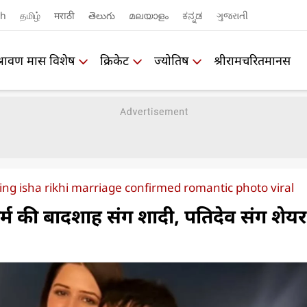
sh
தமிழ்
मराठी
తెలుగు
മലയാളം
ಕನ್ನಡ
ગુજરાતી
श्रावण मास विशेष
क्रिकेट
ज्योतिष
श्रीरामचरितमानस
ng isha rikhi marriage confirmed romantic photo viral
र्म की बादशाह संग शादी, पतिदेव संग शेय