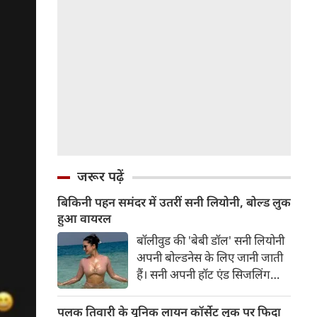
जरूर पढ़ें
बिकिनी पहन समंदर में उतरीं सनी लियोनी, बोल्ड लुक
हुआ वायरल
बॉलीवुड की 'बेबी डॉल' सनी लियोनी
अपनी बोल्डनेस के लिए जानी जाती
हैं। सनी अपनी हॉट एंड सिजलिंग
तस्वीरों से इंरनेट पर तहलका मचाती
रहती हैं। फैंस सनी लियोनी की तस्वीरों
पलक तिवारी के यूनिक लायन कॉर्सेट लुक पर फिदा