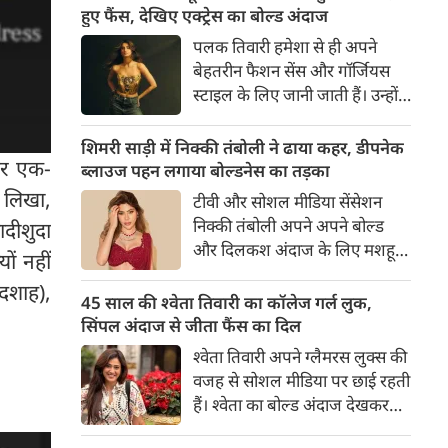
का बेसब्री से इंतजार करते हैं। इस बार
हुए फैंस, देखिए एक्ट्रेस का बोल्ड अंदाज
सनी लियोनी ने मालदीव वेकेशन से
पलक तिवारी हमेशा से ही अपने
अपनी कुछ बोल्ड तस्वीरें शेयर की है।
बेहतरीन फैशन सेंस और गॉर्जियस
स्टाइल के लिए जानी जाती हैं। उन्होंने
अपनी दिलकश अदाओं से एक बार
फिर फैंस का दिल जीत लिया है।
शिमरी साड़ी में निक्की तंबोली ने ढाया कहर, डीपनेक
पर एक-
पलक ने एक बेहद यूनीक और
ब्लाउज पहन लगाया बोल्डनेस का तड़का
स्टाइलिश गोल्डन कॉर्सेट टॉप में
ए लिखा,
टीवी और सोशल मीडिया सेंसेशन
अपनी कुछ तस्वीरें शेयर की है।
निक्की तंबोली अपने अपने बोल्ड
ादीशुदा
और दिलकश अंदाज के लिए मशहूर
ों नहीं
हैं। वह अपनी सिजलिंग अदाओं से
ादशाह),
इंटरनेट पर तहलका मचाती रहती हैं।
45 साल की श्वेता तिवारी का कॉलेज गर्ल लुक,
इस बार निक्की ने मरून कलर की
सिंपल अंदाज से जीता फैंस का दिल
साड़ी में अपनी कुछ सुपर सिजलिंग
श्वेता तिवारी अपने ग्लैमरस लुक्स की
तस्वीरें शेयर की है। खूबसूरत शिमरी
वजह से सोशल मीडिया पर छाई रहती
साड़ी में निक्की की अदाएं देखने
हैं। श्वेता का बोल्ड अंदाज देखकर
लायक है।
अंदाजा लगाना मुश्किल है कि वह दो