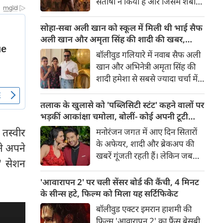
संतोषी ने किया है और जिसमें शबाना
सबसे अंधेरे अध्याय की झलक देता
आज़मी, सनी देओल और प्रीति जी
है।
जिंटा मुख्य भूमिकाओं में हैं, 14
सोहा-सबा अली खान को स्कूल में मिली थी भाई सैफ
अगस्त 2026 को दुनियाभर के
अली खान और अमृता सिंह की शादी की खबर,
सिनेमाघरों में रिलीज़ होगी। हाल ही में
बताया चौंकाने वाला किस्सा
बॉलीवुड गलियारे में नवाब सैफ अली
रिलीज हुए फिल्म के ट्रेलर ने भारत के
खान और अभिनेत्री अमृता सिंह की
बंटवारे के दर्दनाक इतिहास की दमदार
शादी हमेशा से सबसे ज्यादा चर्चा में
झलक दिखाकर दर्शकों के बीच
रहने वाले विषयों में से एक रही है।
फिल्म को लेकर उत्साह और भी बढ़ा
साल 1991 में हुई इस शादी को
तलाक के खुलासे को 'पब्लिसिटी स्टंट' कहने वालों पर
दिया है।
लेकर आज भी कई ऐसे राज़ हैं,
भड़कीं आकांक्षा चमोला, बोलीं- कोई अपनी टूटी
जिनसे पर्दा उठना बाकी है। हाल ही में
शादी का तमाशा नहीं बनाता
 तस्वीर
मनोरंजन जगत में आए दिन सितारों
सैफ अली खान की बहनों—अभिनेत्री
के अफेयर, शादी और ब्रेकअप की
ने अपने
सोहा अली खान और सबा अली खान
खबरें गूंजती रहती हैं। लेकिन जब
ने इस शादी से जुड़ा एक बेहद
' सेशन
छोटे पर्दे के किसी बेहद पसंदीदा और
दिलचस्प और चौंकाने वाला किस्सा
पॉपुलर कपल्स के अलग होने की
'आवारापन 2' पर चली सेंसर बोर्ड की कैंची, 4 मिनट
साझा किया है।
खबर आती है, तो फैंस का दिल टूट
के सीन्स हटे, फिल्म को मिला यह सर्टिफिकेट
जाता है। टीवी इंडस्ट्री के मशहूर और
बॉलीवुड एक्टर इमरान हाशमी की
टैलेंटेड एक्टर गौरव खन्ना और उनकी
फिल्म 'आवारापन 2' का फैंस बेसब्री