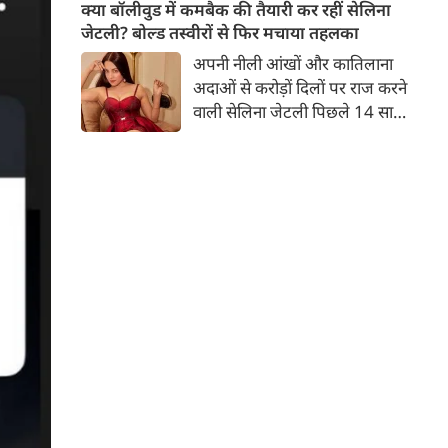
बच्चों की मां हैं। 45 साल की श्वेता
क्या बॉलीवुड में कमबैक की तैयारी कर रहीं सेलिना
तिवारी की तस्वीरों पर फैंस जमकर
जेटली? बोल्ड तस्वीरों से फिर मचाया तहलका
प्यार लुटाते हैं। इस बार श्वेता तिवारी
अपनी नीली आंखों और कातिलाना
ने वेकेशन से अपनी कुछ तस्वीरें शेयर
अदाओं से करोड़ों दिलों पर राज करने
की है।
वाली सेलिना जेटली पिछले 14 साल
से अभिनय की दुनिया से दूर हैं। उन्हें
आखिरी बार साल 2011 में आई
फिल्म 'थैंक यू' में देखा गया था।
इसके बाद वह 2012 में 'विल यू मैरी'
में कैमियो रोल में नजर आई थीं।