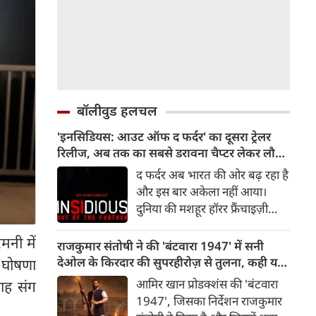
बॉलीवुड हलचल
'इनसिडियस: आउट ऑफ द फर्दर' का दूसरा ट्रेलर
रिलीज, अब तक का सबसे डरावना चैप्टर लेकर लौट
रही हॉरर फ्रैंचाइजी
द फर्दर अब भारत की ओर बढ़ रहा है
और इस बार अकेला नहीं आया।
दुनिया की मशहूर हॉरर फ्रैंचाइज़ी
इनसिडियस का दूसरा ट्रेलर रिलीज़ हो
मनी में
चुका है, जो दर्शकों को इस डरावनी
राजकुमार संतोषी ने की 'बंटवारा 1947' में सनी
दुनिया में और गहराई तक ले जाता है।
देओल के किरदार की सुपरहीरोज़ से तुलना, कही यह
 घोषणा
रोंगटे खड़े कर देने वाले नए दृश्यों से
बात
आमिर खान प्रोडक्शंस की 'बंटवारा
ाह संग
भरपूर यह ट्रेलर इनसिडियस सीरीज़
1947', जिसका निर्देशन राजकुमार
के अब तक के सबसे डरावने और