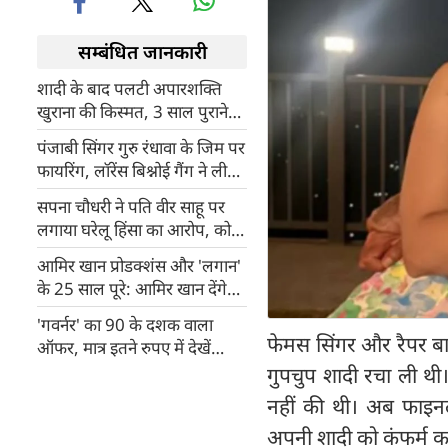
सम्बंधित जानकारी
शादी के बाद पलटी अपारशक्ति
खुराना की किस्मत, 3 साल पुराने
मैसेजेस का अचानक आया जवाब!
पंजाबी सिंगर गुरु रंधावा के जिम पर
फायरिंग, लॉरेंस बिश्नोई गैंग ने ली
जिम्मेदारी, सलमान खान से जोड़ा
सपना चौधरी ने पति वीर साहू पर
कनेक्शन!
लगाया घरेलू हिंसा का आरोप, कोर्ट
ने दी सुरक्षा
आमिर खान प्रोडक्शंस और 'लगान'
के 25 साल पूरे: आमिर खान देंगे
ग्रैंड पार्टी, पूरी कास्ट और क्रू होगी
'गवर्नर' का 90 के दशक वाला
शामिल
फेमस सिंगर और रैपर बादश
ऑफर, मात्र इतने रुपए में देखें
मनोज बाजपेयी की फिल्म
गुपचुप शादी रचा ली थ
नहीं की थी। अब फाइन
अपनी शादी को कंफर्म क