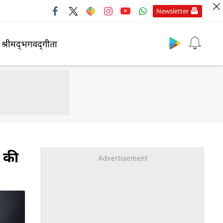
Newsletter
श्रीमद्‍भगवद्‍गीता
र की