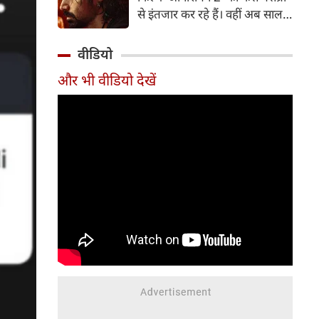
पत्नी व एक्ट्रेस आकांक्षा चमोला इन
से इंतजार कर रहे हैं। वहीं अब साल
दिनों अपने रिश्ते को लेकर जबरदस्त
2007 में आई कल्ट-क्लासिक थ्रिलर
चर्चा में हैं।
'आवारापन' के बहुप्रतीक्षित सीक्वल
वीडियो
'आवारापन 2' को सेंट्रल बोर्ड ऑफ
और भी वीडियो देखें
फिल्म सर्टिफिकेशन (CBFC) से हरी
झंडी मिल गई है।