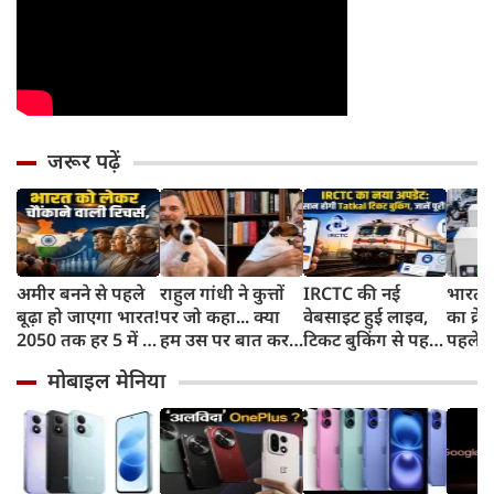
जरूर पढ़ें
अमीर बनने से पहले
राहुल गांधी ने कुत्तों
IRCTC की नई
भारत म
बूढ़ा हो जाएगा भारत!
पर जो कहा... क्या
वेबसाइट हुई लाइव,
का क्रे
2050 तक हर 5 में 1
हम उस पर बात कर
टिकट बुकिंग से पहले
पहले जा
भारतीय होगा 60
सकते हैं?
करना होगा ये जरूरी
वाहनों 
मोबाइल मेनिया
साल से ज्यादा उम्र का
काम, जानें पूरा
और इन
तरीका