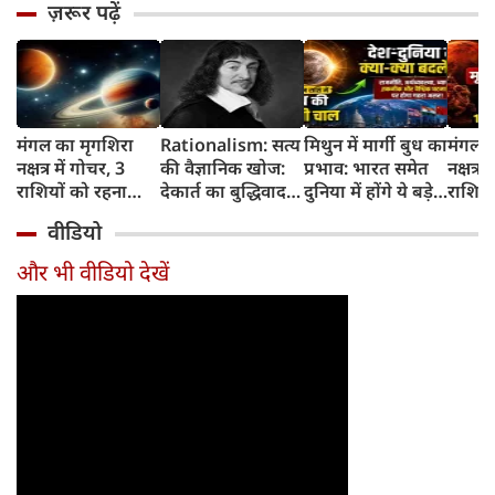
ज़रूर पढ़ें
मंगल का मृगशिरा
Rationalism: सत्य
मिथुन में मार्गी बुध का
मंगल क
नक्षत्र में गोचर, 3
की वैज्ञानिक खोज:
प्रभाव: भारत समेत
नक्षत्र म
राशियों को रहना
देकार्त का बुद्धिवाद
दुनिया में होंगे ये बड़े
राशियो
होगा 12 अगस्त तक
और आधुनिक दर्शन
बदलाव
चमकेग
वीडियो
सावधान
का जन्म
किसे र
सावधा
और भी वीडियो देखें