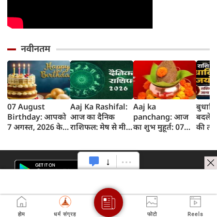
नवीनतम
07 August
Aaj Ka Rashifal:
Aaj ka
बुधादि
Birthday: आपको
आज का दैनिक
panchang: आज
बदलेगी
7 अगस्त, 2026 के
राशिफल: मेष से मीन
का शुभ मुहूर्त: 07
की तक
लिए जन्मदिन की
तक 12 राशियों का
अगस्‍त 2026:
और कार
बधाई!
राशिफल (7 अगस्‍त,
शुक्रवार का पंचांग
सकती ह
2026)
और शुभ समय
सफलत
होम
धर्म संग्रह
फोटो
Reels