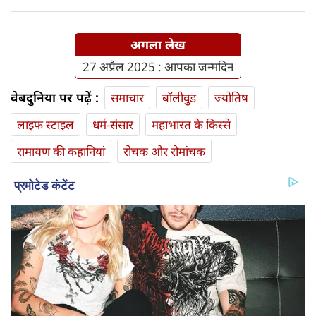
अगला लेख
27 अप्रैल 2025 : आपका जन्मदिन
वेबदुनिया पर पढ़ें :
समाचार
बॉलीवुड
ज्योतिष
लाइफ स्‍टाइल
धर्म-संसार
महाभारत के किस्से
रामायण की कहानियां
रोचक और रोमांचक