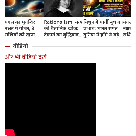
मंगल का मृगशिरा
Rationalism: सत्य
मिथुन में मार्गी बुध का
मंगल क
नक्षत्र में गोचर, 3
की वैज्ञानिक खोज:
प्रभाव: भारत समेत
नक्षत्र म
राशियों को रहना
देकार्त का बुद्धिवाद
दुनिया में होंगे ये बड़े
राशियो
होगा 12 अगस्त तक
और आधुनिक दर्शन
बदलाव
चमकेग
वीडियो
सावधान
का जन्म
किसे र
सावधा
और भी वीडियो देखें