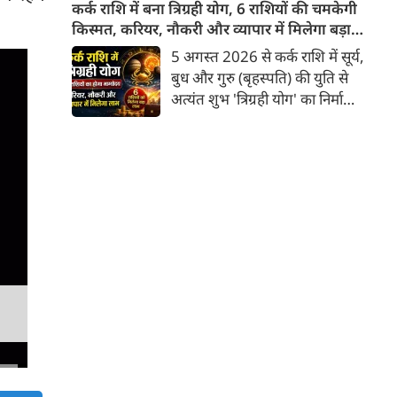
सुगंध या औषधीय गुण ही नहीं, बल्कि
कर्क राशि में बना त्रिग्रही योग, 6 राशियों की चमकेगी
एक सांस्कृतिक संकेत भी समेटे रहता
किस्मत, करियर, नौकरी और व्यापार में मिलेगा बड़ा
है। यदि हल्दी स्थिरता का बोध कराती
लाभ
5 अगस्त 2026 से कर्क राशि में सूर्य,
है, लाल मिर्च ऊर्जा का प्रतीक बनती
बुध और गुरु (बृहस्पति) की युति से
है और तेजपत्ता अदृश्य प्रभावों की
अत्यंत शुभ 'त्रिग्रही योग' का निर्माण
ओर संकेत करता है, तो धनिया प्रकृति
हुआ है जो 17 अगस्त तक रहेगा।
की उस सहज बुद्धिमत्ता का
ज्योतिष शास्त्र में कर्क राशि में इन
प्रतिनिधित्व करता है जो बिना शोर
तीन प्रमुख ग्रहों का एक साथ आना
किए जीवन में संतुलन स्थापित करती
बहुत ही दुर्लभ और फलदायी माना
है।
जाता है, क्योंकि यहाँ गुरु उच्च के
होते हैं तथा सूर्य-बुध के मिलने से
'बुधादित्य राजयोग' का निर्माण भी
होता है। इस त्रिग्रही योग के प्रभाव से
6 राशियों की किस्मत चमकने वाली है
और उन्हें करियर, नौकरी तथा व्यापार
में अभूतपूर्व लाभ मिलने के संकेत हैं।
आइए जानते हैं वे भाग्यशाली राशियां
कौन-सी हैं।