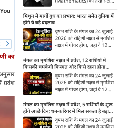
(Mathematics) की तरह सटीक,
अकाट्य और संदेह से परे बनाया
जाए। वे एक ऐसा सार्वभौमिक सत्य
मिथुन में मार्गी बुध का प्रभाव: भारत समेत दुनिया में
खोजना चाहते थे, जिस पर कोई भी
होंगे ये बड़े बदलाव
प्रश्नचिह्न न लगा सके। इसी विचार ने
वृषभ राशि के मंगल का 24 जुलाई
बुद्धिवाद (Rationalism) की नींव
2026 को रोहिणी नक्षत्र से मृगशिरा
रखी। आइए, देकार्त के इस अद्भुत
नक्षत्र में गोचर होगा, जहां वे 12
दार्शनिक चिंतन के 4 प्रमुख स्तंभों को
अगस्त तक रहेंगे। ज्योतिष की दुनिया
गहराई से समझते हैं।
हिणी का
में एक बड़ा हलचल भरा मोड़ आ चुका
मंगल का मृगशिरा नक्षत्र में प्रवेश, 12 राशियों में
है- बुध ग्रह अपनी ही प्रिय राशि मिथुन
किसकी चमकेगी किस्मत और किसे रहना होगा
में सीधे (मार्गी) चलने लगे हैं। अब जब
सावधान?
 अनुसार
वृषभ राशि के मंगल का 24 जुलाई
बुद्धि और संवाद का कारक ग्रह सीधी
 प्रवेश
2026 को रोहिणी नक्षत्र से मृगशिरा
चाल चलेगा, तो जाहिर है आपकी
नक्षत्र में गोचर होगा, जहां वे 12
सोच, बातचीत और फैसलों की रफ्तार
अगस्त तक रहेंगे। मंगल के इस नक्षत्र
भी बदल जाएगी।
परिवर्तन के चलते मेष से लेकर मीन
मंगल का मृगशिरा नक्षत्र में प्रवेश, 5 राशियों के शुरू
तक किन राशियों के लिए शुभ और
होंगे अच्छे दिन; धन-करियर में मिल सकता है बड़ा
किनके लिए है अशुभ। ज्योतिष शास्त्र
लाभ
वृषभ राशि के मंगल का 24 जुलाई
में मंगल को ऊर्जा, साहस, पराक्रम
2026 को रोहिणी नक्षत्र से मृगशिरा