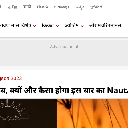
sh
தமிழ்
मराठी
తెలుగు
മലയാളം
ಕನ್ನಡ
ગુજરાતી
श्रावण मास विशेष
क्रिकेट
ज्योतिष
श्रीरामचरितमानस
gega 2023
ब, क्यों और कैसा होगा इस बार का Nau