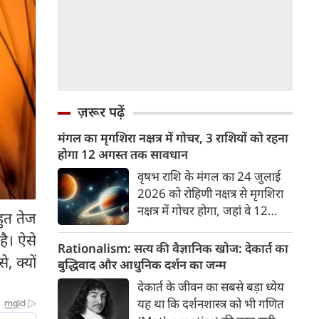
ज़रूर पढ़ें
मंगल का मृगशिरा नक्षत्र में गोचर, 3 राशियों को रहना
होगा 12 अगस्त तक सावधान
वृषभ राशि के मंगल का 24 जुलाई
2026 को रोहिणी नक्षत्र से मृगशिरा
नक्षत्र में गोचर होगा, जहां वे 12
ुत तेज
अगस्त तक रहेंगे। मंगल के इस नक्षत्र
है। ऐसे
परिवर्तन के चलते 3 राशि के लोगों
Rationalism: सत्य की वैज्ञानिक खोज: देकार्त का
, क्यों
को 12 अगस्त तक रहना होगा
बुद्धिवाद और आधुनिक दर्शन का जन्म
सावधान। चलिए जानते हैं कि किन
देकार्त के जीवन का सबसे बड़ा ध्येय
राशि 3 राशियों को रहना होगा
यह था कि दर्शनशास्त्र को भी गणित
सावधान।