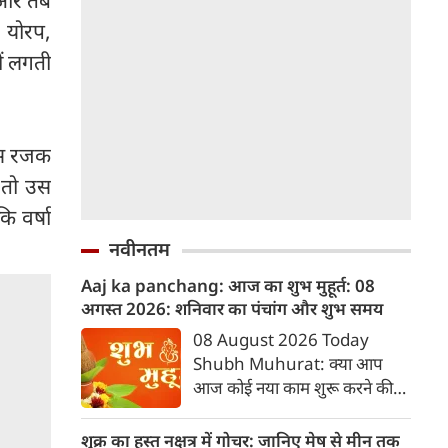
ै और तब
ा, योरप,
हीं लगती
वास रजक
ं तो उस
ि वर्षा
नवीनतम
Aaj ka panchang: आज का शुभ मुहूर्त: 08
अगस्‍त 2026: शनिवार का पंचांग और शुभ समय
08 August 2026 Today
Shubh Muhurat: क्या आप
आज कोई नया काम शुरू करने की
सोच रहे हैं? या कोई महत्वपूर्ण निर्णय
लेने वाले हैं? ज्योतिष और पंचांग के
शुक्र का हस्त नक्षत्र में गोचर: जानिए मेष से मीन तक