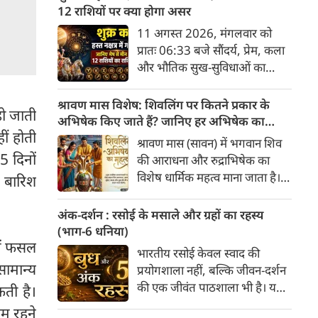
अनुसार, किसी भी शुभ कार्य को सही
12 राशियों पर क्या होगा असर
मुहूर्त में करने से सफलता की
11 अगस्त 2026, मंगलवार को
संभावना बढ़ जाती है। 'वेबदुनिया'
प्रातः 06:33 बजे सौंदर्य, प्रेम, कला
आपके लिए लेकर आया है 08
और भौतिक सुख-सुविधाओं का
अगस्‍त, 2026 का विशेष पंचांग और
कारक ग्रह 'शुक्र' उत्तराफाल्गुनी नक्षत्र
शुभ-अशुभ मुहूर्त।
के चतुर्थ पद से निकलकर हस्त नक्षत्र
श्रावण मास विशेष: शिवलिंग पर कितने प्रकार के
हो जाती
के प्रथम पद में प्रवेश करेगा। हस्त
अभिषेक किए जाते हैं? जानिए हर अभिषेक का
नक्षत्र के स्वामी चंद्रमा हैं, जो मन और
हीं होती
महत्व
श्रावण मास (सावन) में भगवान शिव
भावनाओं का प्रतिनिधित्व करते हैं।
15 दिनों
की आराधना और रुद्राभिषेक का
सौंदर्य के कारक शुक्र का चंद्रमा के
विशेष धार्मिक महत्व माना जाता है।
र बारिश
नक्षत्र में प्रवेश सभी 12 राशियों के
शास्त्रों और पुराणों के अनुसार,
जीवन में रचनात्मकता, आर्थिक
अलग-अलग द्रव्यों (सामग्रियों) से
अंक-दर्शन : रसोई के मसाले और ग्रहों का रहस्य
स्थिति और व्यक्तिगत संबंधों पर
किए गए अभिषेक से अलग-अलग
(भाग-6 धनिया)
गहरा प्रभाव डालेगा।
प्रकार के फल प्राप्त होते हैं। भगवान
में फसल
भारतीय रसोई केवल स्वाद की
शिव को "अभिषेक प्रिय" माना गया
सामान्य
प्रयोगशाला नहीं, बल्कि जीवन-दर्शन
है। यहाँ मुख्य प्रकार के शिव-अभिषेक
की एक जीवंत पाठशाला भी है। यहां
कती है।
और उनके महत्व की पूरी जानकारी दी
प्रत्येक मसाला अपने भीतर केवल
म रहने
गई है।