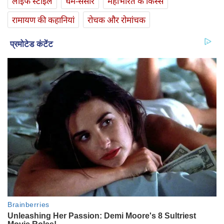
लाइफ स्‍टाइल
धर्म-संसार
महाभारत के किस्से
रामायण की कहानियां
रोचक और रोमांचक