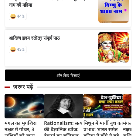
ज़रूर पढ़ें
मंगल का मृगशिरा
Rationalism: सत्य
मिथुन में मार्गी बुध का
मंगल क
नक्षत्र में गोचर, 3
की वैज्ञानिक खोज:
प्रभाव: भारत समेत
नक्षत्र म
राशियों को रहना
देकार्त का बुद्धिवाद
दुनिया में होंगे ये बड़े
राशियो