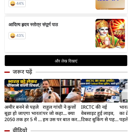
जरूर पढ़ें
अमीर बनने से पहले
राहुल गांधी ने कुत्तों
IRCTC की नई
भारत म
बूढ़ा हो जाएगा भारत!
पर जो कहा... क्या
वेबसाइट हुई लाइव,
का क्रे
2050 तक हर 5 में 1
हम उस पर बात कर
टिकट बुकिंग से पहले
पहले जा
भारतीय होगा 60
सकते हैं?
करना होगा ये जरूरी
वाहनों 
वीडियो
साल से ज्यादा उम्र का
काम, जानें पूरा
और इन