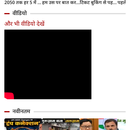
2050 तक हर 5 में 1
हम उस पर बात कर
टिकट बुकिंग से पहले
पहले जा
भारतीय होगा 60
सकते हैं?
करना होगा ये जरूरी
वाहनों 
वीडियो
साल से ज्यादा उम्र का
काम, जानें पूरा
और इन
तरीका
और भी वीडियो देखें
नवीनतम