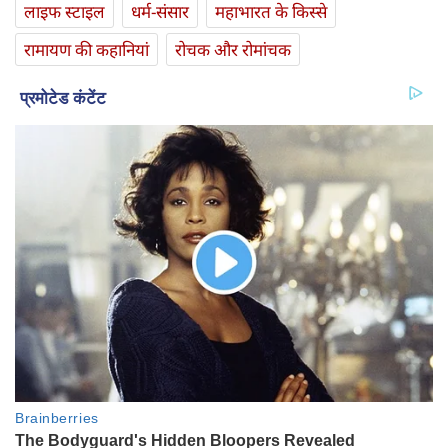
लाइफ स्‍टाइल
धर्म-संसार
महाभारत के किस्से
रामायण की कहानियां
रोचक और रोमांचक