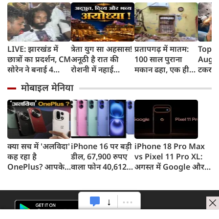
LIVE: झारखंड में
त्रेता युग सा अहसास!
प्रतापगढ़ में मातम:
Top 
छात्रों का प्रदर्शन, CM
अनूठी है रात की
100 साल पुराना
August
सोरेन ने बनाई 4
रोशनी में नहाई
मकान ढहा, एक ही
टकराय
सदस्यीय कमेटी
रामनगरी अयोध्या
परिवार के 6 लोगों की
Falco
मोबाइल मेनिया
दर्दनाक मौत
हसीना
का ऐला
किराया
क्या सच में 'अलविदा'
iPhone 16 पर बड़ी
iPhone 18 Pro Max
कह रहा है
डील, 67,900 रुपए
vs Pixel 11 Pro XL:
OnePlus? आपके
वाला फोन 40,612
अगस्त में Google और
फोन के अपडेट्स और
रुपए में खरीदने का
सितंबर में Apple की
वारंटी पर आया बड़ा
मौका, ऐसे मिलेगा
टक्कर, जानें कौन होगा
अपडेट
डिस्काउंट
सबसे दमदार?