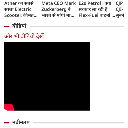
Ather का सबसे
Meta CEO Mark
E20 Petrol : क्या
CJP प्र
सस्ता Electric
Zuckerberg ने
सरकार ला रही है
CJI- य
Scooter, कीमत
भारत से मांगी माफी,
Flex-Fuel वाहनों के
सुननी 
सुनकर रह जाएंगे
5-6 घंटे तक
लिए नई पॉलिसी?
का जवा
वीडियो
हैरान, 120Km
Facebook से हटाया
सरकार ने दिया बड़ा
हो सक
Range के साथ
गया था PM Modi
अपडेट
और भी वीडियो देखें
आएगा Konarc
का वीडियो
नवीनतम