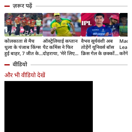
ज़रूर पढ़ें
कोलकाता से मैच
ऑस्ट्रेलियाई कप्तान
वैभव सूर्यवंशी अब
Madh
धुला के पंजाब किंग्स
पैट कमिंस ने फिर
तोड़ेंगें यूनिवर्स बॉस
Leagu
हुई बाहर, 7 जीत के
दोहराया, 'मेरे लिए
क्रिस गेल के छक्कों
करेंगे
बाद 6 हार
देश पहले IPL बाद में'
का रिकॉर्ड
शामिल 
वीडियो
टीम में
और भी वीडियो देखें