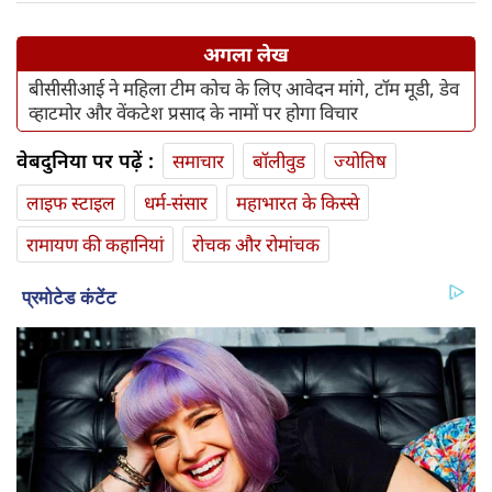
अगला लेख
बीसीसीआई ने महिला टीम कोच के लिए आवेदन मांगे, टॉम मूडी, डेव
व्हाटमोर और वेंकटेश प्रसाद के नामों पर होगा विचार
वेबदुनिया पर पढ़ें :
समाचार
बॉलीवुड
ज्योतिष
लाइफ स्‍टाइल
धर्म-संसार
महाभारत के किस्से
रामायण की कहानियां
रोचक और रोमांचक