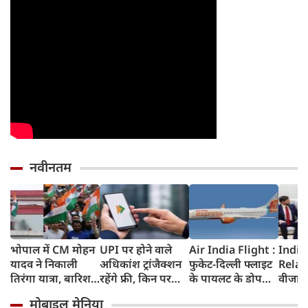
नवीनतम
भोपाल में CM मोहन
UPI पर होने वाले
Air India Flight :
India
यादव ने निकाली
अधिकांश ट्रांजैक्शन
फुकेट-दिल्ली फ्लाइट
Relat
तिरंगा यात्रा, बारिश
रहेंगे फ्री, किन पर
के पायलट के डोप
वीजा 
में भी सैकड़ों युवाओं
लगेगा टैक्स, सरकार
टेस्ट पर एयर इंडिया ने
इमिग्रे
मोबाइल मेनिया
ने दिखाया देशभक्ति
ने दिया बड़ा अपडेट
कहा- रिपोर्ट नहीं
अलावा