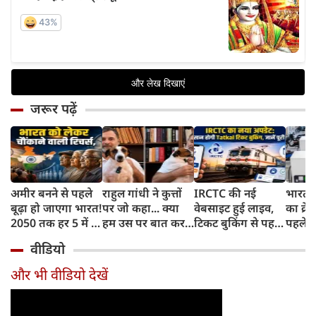
जरूर पढ़ें
अमीर बनने से पहले
राहुल गांधी ने कुत्तों
IRCTC की नई
भारत म
बूढ़ा हो जाएगा भारत!
पर जो कहा... क्या
वेबसाइट हुई लाइव,
का क्रे
2050 तक हर 5 में 1
हम उस पर बात कर
टिकट बुकिंग से पहले
पहले जा
भारतीय होगा 60
सकते हैं?
करना होगा ये जरूरी
वाहनों 
वीडियो
साल से ज्यादा उम्र का
काम, जानें पूरा
और इन
तरीका
और भी वीडियो देखें