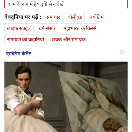
काम के रूप में हेय दृष्टि से न देखें
वेबदुनिया पर पढ़ें :
समाचार
बॉलीवुड
ज्योतिष
लाइफ स्‍टाइल
धर्म-संसार
महाभारत के किस्से
रामायण की कहानियां
रोचक और रोमांचक