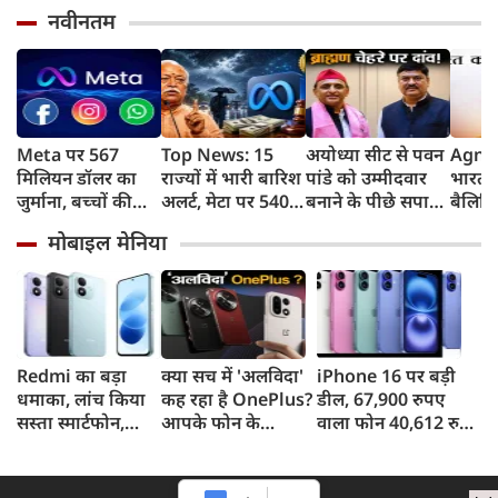
नवीनतम
Meta पर 567
Top News: 15
अयोध्या सीट से पवन
Agni 
मिलियन डॉलर का
राज्यों में भारी बारिश
पांडे को उम्मीदवार
भारत न
जुर्माना, बच्चों की
अलर्ट, मेटा पर 5400
बनाने के पीछे सपा
बैलिस्
मानसिक सेहत पर
करोड़ का जुर्माना,
की क्या रणनीति है?
का सफ
मोबाइल मेनिया
कोर्ट का बड़ा फैसला
Gen-Z पर क्या बोले
किया,
मोहन भागवत
तक मा
Redmi का बड़ा
क्या सच में 'अलविदा'
iPhone 16 पर बड़ी
धमाका, लांच किया
कह रहा है OnePlus?
डील, 67,900 रुपए
सस्ता स्मार्टफोन,
आपके फोन के
वाला फोन 40,612 रुपए
8,000mAh बैटरी
अपडेट्स और वारंटी पर
में खरीदने का मौका, ऐसे
और 50MP कैमरा
आया बड़ा अपडेट
मिलेगा डिस्काउंट