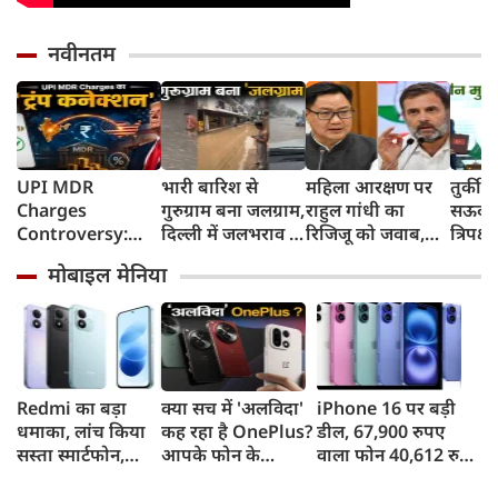
नवीनतम
UPI MDR
भारी बारिश से
महिला आरक्षण पर
तुर्की
Charges
गुरुग्राम बना जलग्राम,
राहुल गांधी का
सऊदी 
Controversy:
दिल्ली में जलभराव से
रिजिजू को जवाब,
त्रिपक्ष
UPI लेनदेन शुल्क में
जगह-जगह जाम
बोले- 2023 का
समझौ
मोबाइल मेनिया
'ट्रंप कनेक्शन' की
कानून बिना शर्त लागू
क्यों हो रही चर्चा?
करें
Redmi का बड़ा
क्या सच में 'अलविदा'
iPhone 16 पर बड़ी
धमाका, लांच किया
कह रहा है OnePlus?
डील, 67,900 रुपए
सस्ता स्मार्टफोन,
आपके फोन के
वाला फोन 40,612 रुपए
8,000mAh बैटरी
अपडेट्स और वारंटी पर
में खरीदने का मौका, ऐसे