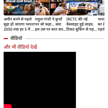
अमीर बनने से पहले
राहुल गांधी ने कुत्तों
IRCTC की नई
भारत म
बूढ़ा हो जाएगा भारत!
पर जो कहा... क्या
वेबसाइट हुई लाइव,
का क्रे
2050 तक हर 5 में 1
हम उस पर बात कर
टिकट बुकिंग से पहले
पहले जा
भारतीय होगा 60
सकते हैं?
करना होगा ये जरूरी
वाहनों 
वीडियो
साल से ज्यादा उम्र का
काम, जानें पूरा
और इन
तरीका
और भी वीडियो देखें