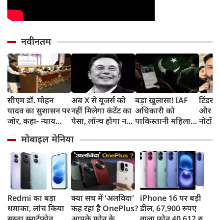
नवीनतम
सीएम डॉ. मोहन
अब X से यूजर्स को
बड़ा खुलासा! IAF
टिंडर प
यादव का सुशासन पर
नहीं मिलेगा कंटेंट का
अधिकारी को
और फिर
जोर, कहा- न्याय
पैसा, लॉन्‍च होगा नया
पाकिस्तानी महिला
नोटों क
सुनिश्चित करने के
प्रोग्राम और ये है नई
एजेंट ने बनाया
सोकर 
मोबाइल मेनिया
लिए प्रतिबद्ध है
शर्त
हनीट्रैफ का शिकार,
का सपन
सरकार
गिरफ्तार
करोड़ 
Redmi का बड़ा
क्या सच में 'अलविदा'
iPhone 16 पर बड़ी
धमाका, लांच किया
कह रहा है OnePlus?
डील, 67,900 रुपए
सस्ता स्मार्टफोन,
आपके फोन के
वाला फोन 40,612 रुपए