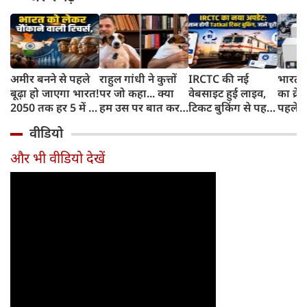
अमीर बनने से पहले
राहुल गांधी ने कुत्तों
IRCTC की नई
भारत म
बूढ़ा हो जाएगा भारत!
पर जो कहा... क्या
वेबसाइट हुई लाइव,
का क्रे
2050 तक हर 5 में 1
हम उस पर बात कर
टिकट बुकिंग से पहले
पहले जा
भारतीय होगा 60
सकते हैं?
करना होगा ये जरूरी
वाहनों 
वीडियो
साल से ज्यादा उम्र का
काम, जानें पूरा
और इन
तरीका
और भी वीडियो देखें