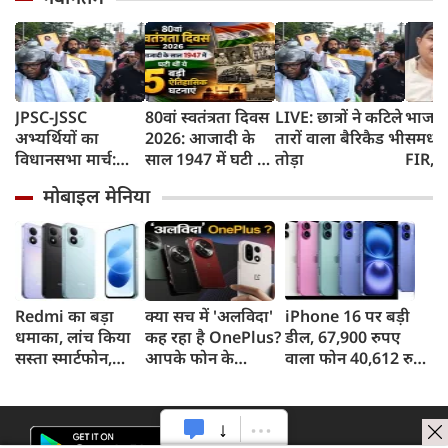
JPSC-JSSC
80वां स्वतंत्रता दिवस
LIVE: छात्रों ने कटिले
भाजपा
अभ्यर्थियों का
2026: आजादी के
तारों वाला बैरिकैड भी
समधी प
विधानसभा मार्च:
साल 1947 में घटी थीं
तोड़ा
FIR, द
स्ट्रेचर से पहुंचे देवेंद्र
ये 5 बड़ी ऐतिहासिक
लगाया 
मोबाइल मेनिया
नाथ महतो, बैरिकेड
घटनाएं
शादी 
तोड़ आगे बढ़े छात्र
Redmi का बड़ा
क्या सच में 'अलविदा'
iPhone 16 पर बड़ी
धमाका, लांच किया
कह रहा है OnePlus?
डील, 67,900 रुपए
सस्ता स्मार्टफोन,
आपके फोन के
वाला फोन 40,612 रुपए
8,000mAh बैटरी
अपडेट्स और वारंटी पर
में खरीदने का मौका, ऐसे
और 50MP कैमरा
आया बड़ा अपडेट
मिलेगा डिस्काउंट