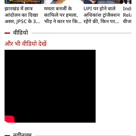
झारखंड में छात्र
ममता बनर्जी के
UPI पर होने वाले
India
आंदोलन का दिखा
काफिले पर हमला,
अधिकांश ट्रांजैक्शन
Relat
असर, JPSC के 3
भीड़ ने कार पर किया
रहेंगे फ्री, किन पर
वीजा 
सदस्‍यों ने दिया
पथराव, भाजपा और
लगेगा टैक्स, सरकार
इमिग्रे
वीडियो
इस्‍तीफा, प्रदर्शन को
पुलिस पर लगा यह
ने दिया बड़ा अपडेट
अलावा
लेकर क्या बोले CM
आरोप
अमेरिक
और भी वीडियो देखें
हेमंत सोरेन?
जेडी वें
की चर्च
नवीनतम