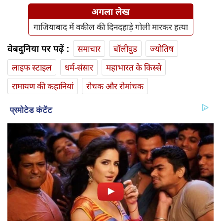
अगला लेख
गाजियाबाद में वकील की दिनदहाड़े गोली मारकर हत्या
वेबदुनिया पर पढ़ें :
समाचार
बॉलीवुड
ज्योतिष
लाइफ स्‍टाइल
धर्म-संसार
महाभारत के किस्से
रामायण की कहानियां
रोचक और रोमांचक