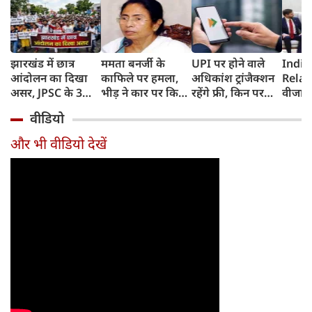
झारखंड में छात्र
ममता बनर्जी के
UPI पर होने वाले
India
आंदोलन का दिखा
काफिले पर हमला,
अधिकांश ट्रांजैक्शन
Relat
असर, JPSC के 3
भीड़ ने कार पर किया
रहेंगे फ्री, किन पर
वीजा 
सदस्‍यों ने दिया
पथराव, भाजपा और
लगेगा टैक्स, सरकार
इमिग्रे
वीडियो
इस्‍तीफा, प्रदर्शन को
पुलिस पर लगा यह
ने दिया बड़ा अपडेट
अलावा
लेकर क्या बोले CM
आरोप
अमेरिक
और भी वीडियो देखें
हेमंत सोरेन?
जेडी वें
की चर्च