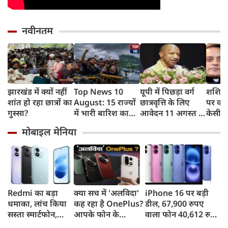
नवीनतम
झारखंड में क्यों नहीं
Top News 10
यूपी में पिछड़ा वर्ग
शशि थ
शांत हो रहा छात्रों का
August: 15 राज्यों
छात्रवृत्ति के लिए
पर कांग
गुस्सा?
में भारी बारिश का
आवेदन 11 अगस्त से,
केसी व
अलर्ट, झारखंड में
21 सितंबर है अंतिम
नसीहत
मोबाइल मेनिया
आज छात्रों का
तिथि, योगी सरकार में
ने कसा
विधानसभा मार्च
छात्रों को मिला
मजबूत सहारा
Redmi का बड़ा
क्या सच में 'अलविदा'
iPhone 16 पर बड़ी
धमाका, लांच किया
कह रहा है OnePlus?
डील, 67,900 रुपए
सस्ता स्मार्टफोन,
आपके फोन के
वाला फोन 40,612 रुपए
8,000mAh बैटरी
अपडेट्स और वारंटी पर
में खरीदने का मौका, ऐसे