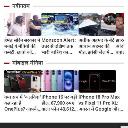
नवीनतम
हेमंत सोरेन सरकार ने
Monsoon Alert:
अतीक अहमद के बेटे
झारखंड
बनाई 4 मंत्रियों की
उत्तर से दक्षिण तक
आबान अहमद की
आंदोल
कमेटी, छात्रों को
भारी बारिश का
मौत, झांसी जेल में
बवाल, 
बातचीत का न्योता
अलर्ट, पहाड़ों में
बंद बड़े भाई अली
लेकर 
मोबाइल मेनिया
भूस्खलन और मैदानी
अहमद से मिलने जा
भाजपा 
इलाकों में बाढ़ का
रहा था
राहुल ग
खतरा
सवाल
क्या सच में 'अलविदा'
iPhone 16 पर बड़ी
iPhone 18 Pro Max
कह रहा है
डील, 67,900 रुपए
vs Pixel 11 Pro XL:
OnePlus? आपके
वाला फोन 40,612
अगस्त में Google और
फोन के अपडेट्स और
रुपए में खरीदने का
सितंबर में Apple की
वारंटी पर आया बड़ा
मौका, ऐसे मिलेगा
टक्कर, जानें कौन होगा
अपडेट
डिस्काउंट
सबसे दमदार?