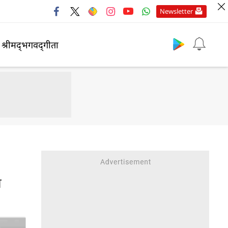
Newsletter
श्रीमद्‍भगवद्‍गीता
ो