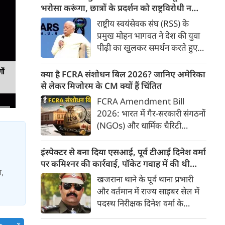
के किनारों को खूबसूरत, प्रदूषण मुक्त
भरोसा करूंगा, छात्रों के प्रदर्शन को राष्ट्रविरोधी न
और उपयोगी बनाने की बड़ी तैयारी
बताएं, RSS प्रमुख मोहन भागवत का बड़ा बयान, चीन
राष्ट्रीय स्वयंसेवक संघ (RSS) के
शुरू हो गई है। आगरा के झलकारी
और पाकिस्तान को लेकर क्या कहा
प्रमुख मोहन भागवत ने देश की युवा
बाई चौराहे से लेकर वेदांत मंदिर के
पीढ़ी का खुलकर समर्थन करते हुए
पास यमुना किनारे (यमुना बैंक साइड)
कहा कि वह Gen Z पर आंख
एक नए और भव्य पार्क का विकास
मूंदकर भरोसा करेंगे। उन्होंने कहा कि
ों
क्या है FCRA संशोधन बिल 2026? जानिए अमेरिका
किया जा रहा है।
विरोध-प्रदर्शन में शामिल होने वाले
से लेकर मिजोरम के CM क्यों हैं चिंतित
छात्रों को राष्ट्रविरोधी नहीं कहा जाना
FCRA Amendment Bill
चाहिए। युवाओं की बात को दबाने के
2026: भारत में गैर-सरकारी संगठनों
बजाय उनके साथ संवाद के जरिए
(NGOs) और धार्मिक चैरिटी
उनकी चिंताओं को समझने की
संस्थाओं की विदेशी फंडिंग को
जरूरत है।
नियंत्रित करने वाला 'फॉरेन
इंस्पेक्टर से बना दिया एसआई, पूर्व टीआई दिनेश वर्मा
कंट्रीब्यूशन रेगुलेशन एक्ट' (FCRA)
पर कमिश्‍नर की कार्रवाई, पॉकेट गवाह में की थी
स,
एक बार फिर बड़े बदलावों को लेकर
अनियमितता
खजराना थाने के पूर्व थाना प्रभारी
सुर्खियों में है। केंद्र सरकार द्वारा लाए
और वर्तमान में राज्य साइबर सेल में
गए FCRA संशोधन बिल 2026 ने न
पदस्थ निरीक्षक दिनेश वर्मा के
केवल देश के भीतर, बल्कि सात
खिलाफ विभागीय जांच पूरी हो गई
समंदर पार अमेरिका तक में सियासी