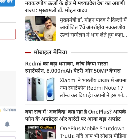
है। इसके बाद इंदौर पुलिस कमिश्नर
िक करें
नवकरणीय ऊर्जा के क्षेत्र में मध्यप्रदेश देश का अग्रणी
हलचल बढ़ा दी है।
संतोष कुमार सिंह ने बड़ा फैसला
राज्य : मुख्यमंत्री डॉ. मोहन यादव
लिया है। पॉकेट गवाह मामले में गंभीर
मुख्यमंत्री डॉ. मोहन यादव ने दिल्ली में
अनियमितताएं सामने आने पर उन्हें
आयोजित 7वें अंतर्राष्ट्रीय नवकरणीय
निरीक्षक (इंस्पेक्टर) पद से घटाकर
ऊर्जा सम्मेलन में भाग लेते हुए कहा
उप निरीक्षक (एसआई) बना दिया गया
कि मध्यप्रदेश वर्ष 2030 तक देश के
है। यह कार्रवाई तीन साल के लिए की
500 गीगा वॉट गैर-जीवाश्म ऊर्जा
मोबाइल मेनिया
गई है।
क्षमता के राष्ट्रीय लक्ष्य की प्राप्ति के
Redmi का बड़ा धमाका, लांच किया सस्ता
लिए पूरी प्रतिबद्धता के साथ कार्य कर
स्मार्टफोन, 8,000mAh बैटरी और 50MP कैमरा
रहा है। उन्होंने कहा कि राज्य
नवकरणीय ऊर्जा, ऊर्जा भंडारण तथा
Xiaomi ने भारतीय बाजार में अपना
हरित औद्योगिक विकास के क्षेत्र में
नया स्मार्टफोन Redmi Note 17
तेजी से आगे बढ़ रहा है। म.प्र. आज
लॉन्च कर दिया है। कंपनी ने इस फोन
देश के अग्रणी राज्यों में अपनी विशिष्ट
को TrueColour AMOLED
पहचान बना चुका है।
डिस्प्ले, 8,000mAh की बड़ी बैटरी
क्या सच में 'अलविदा' कह रहा है OnePlus? आपके
और Qualcomm Snapdragon
फोन के अपडेट्स और वारंटी पर आया बड़ा अपडेट
चिपसेट के साथ पेश किया है। फोन में
OnePlus Mobile Shutdown
50MP का मेन कैमरा दिया गया है।
Truth: यदि आप भी सोशल मीडिया