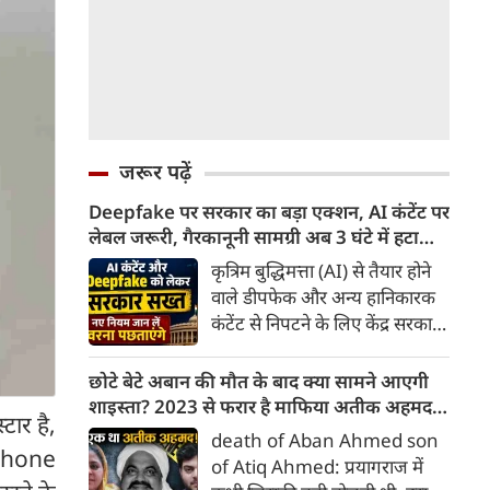
जरूर पढ़ें
Deepfake पर सरकार का बड़ा एक्शन, AI कंटेंट पर
लेबल जरूरी, गैरकानूनी सामग्री अब 3 घंटे में हटानी
होगी, नए नियम जान लें वरना पछताएंगे
कृत्रिम बुद्धिमत्ता (AI) से तैयार होने
वाले डीपफेक और अन्य हानिकारक
कंटेंट से निपटने के लिए केंद्र सरकार
ने नियामक व्यवस्था को और सख्त
किया है। सरकार ने AI से तैयार कंटेंट
छोटे बेटे अबान की मौत के बाद क्या सामने आएगी
पर स्पष्ट लेबल और पहचान योग्य
शाइस्ता? 2023 से फरार है माफिया अतीक अहमद
टार है,
मेटाडेटा उपलब्ध कराना अनिवार्य
की पत्नी
death of Aban Ahmed son
किया है। साथ ही, सरकारी या
iPhone
of Atiq Ahmed: प्रयागराज में
न्यायालय के आदेश के आधार पर