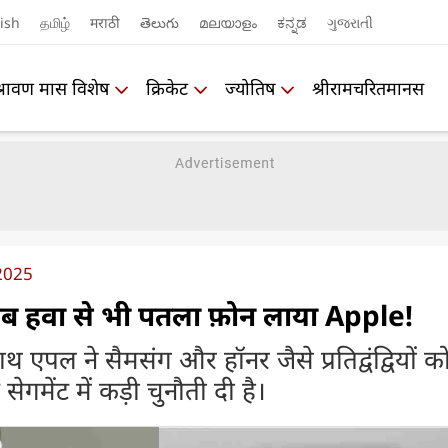
ish
தமிழ்
मराठी
తెలుగు
മലയാളം
ಕನ್ನಡ
ગુજરાતી
श्रावण मास विशेष
क्रिकेट
ज्योतिष
श्रीरामचरितमानस
2025
 हवा से भी पतला फ़ोन लाया Apple!
एपल ने सैमसंग और हॉनर जैसे प्रतिद्वंद्वियों क
 सेगमेंट में कड़ी चुनौती दी है।