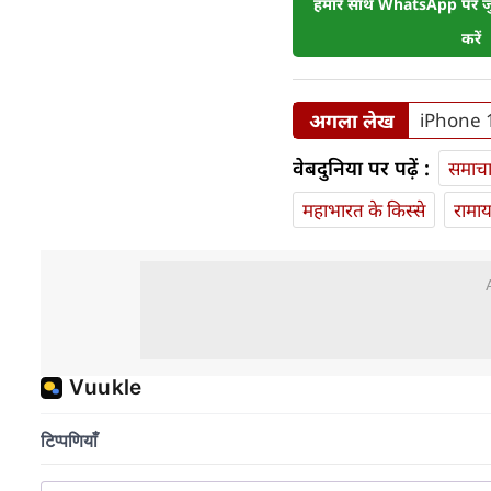
हमारे साथ WhatsApp पर जुड
करें
अगला लेख
iPhone 17
वेबदुनिया पर पढ़ें :
समाच
महाभारत के किस्से
रामा