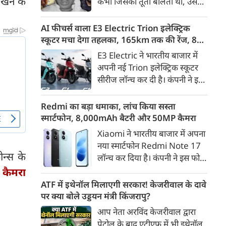
ेखने के
कभी जिसकी तूती बोलती थी, उस
गैरकानूनी जानकारी हटाने की
पूर्व सांसद और माफिया अतीक
समयसीमा 36 घंटे से घटाकर 3 घंटे
अहमद के कुनबे पर कानून और
AI फीचर्स वाला E3 Electric Trion इलेक्ट्रिक
कर दी गई है।
किस्मत की दोहरी मार पड़ रही है।
स्कूटर मचा देगा तहलका, 165km तक की रेंज, 8
जिस झांसी जिले में अप्रैल 2023 में
साल की बैटरी वारंटी, कीमत जानेंगे तो हो जाएंगे
E3 Electric ने भारतीय बाजार में
अतीक के एनकाउंटर में मारे गए बेटे
हैरान
अपनी नई Trion इलेक्ट्रिक स्कूटर
असद की सांसें थमी थीं, उसी झांसी में
सीरीज लॉन्च कर दी है। कंपनी ने इसे
अब उसके छोटे बेटे अबान की भीषण
तीन वेरिएंट C1, C1x और C2 में
सड़क दुर्घटना में जान चली गई है।
पेश किया है। Trion की शुरुआती
Redmi का बड़ा धमाका, लांच किया सस्ता
कीमत 99,999 रुपए (एक्स-शोरूम,
स्मार्टफोन, 8,000mAh बैटरी और 50MP कैमरा
बेंगलुरु) रखी गई है। फिलहाल इसकी
Xiaomi ने भारतीय बाजार में अपना
बुकिंग बेंगलुरु के ग्राहकों के लिए
नया स्मार्टफोन Redmi Note 17
कंपनी की आधिकारिक वेबसाइट के
ोन्स के
लॉन्च कर दिया है। कंपनी ने इस फोन
जरिए शुरू की गई है। आने वाले समय
को TrueColour AMOLED
कैमरा
में इसे दूसरे शहरों में भी उपलब्ध
डिस्प्ले, 8,000mAh की बड़ी बैटरी
ATF में इथेनॉल मिलाएगी सरकार! केजरीवाल के दावे
कराया जाएगा।
और Qualcomm Snapdragon
पर क्या बोले उड्डयन मंत्री किंजरापु?
चिपसेट के साथ पेश किया है। फोन में
आप नेता अरविंद केजरीवाल द्वारा
50MP का मेन कैमरा दिया गया है।
पेट्रोल के बाद एटीएफ में भी इथेनॉल