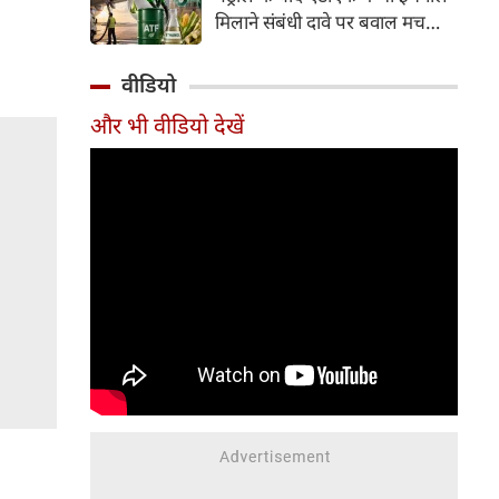
इसके अलावा Redmi Note 17 में
मिलाने संबंधी दावे पर बवाल मच
Corning Gorilla Glass 7i
गया। मोदी सरकार में मंत्री राम मोहन
प्रोटेक्शन, IP65 रेटिंग और मजबूत
नायडू किंजरापु ने इसका खंडन करते
वीडियो
चेसिस जैसे फीचर्स मिलते हैं।
हुए कहा कि सरकार की एटीएफ में
और भी वीडियो देखें
इथेनॉल मिलाने की कोई योजना नहीं
है।