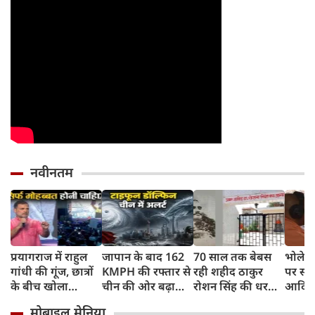
नवीनतम
प्रयागराज में राहुल
जापान के बाद 162
70 साल तक बेबस
भोलेना
गांधी की गूंज, छात्रों
KMPH की रफ्तार से
रही शहीद ठाकुर
पर सी
के बीच खोला
चीन की ओर बढ़ा
रोशन सिंह की धरती,
आदित्य
रोजगार के '5 बंद
टाइफून डॉल्फिन, चीन
फिर CM योगी ने
पुष्पवर्
मोबाइल मेनिया