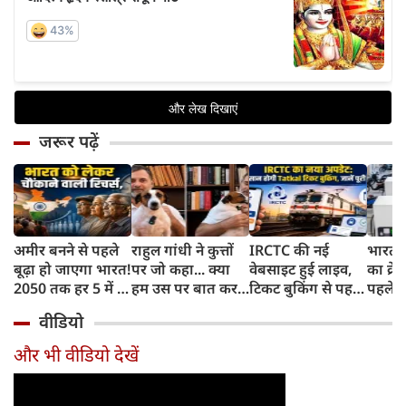
जरूर पढ़ें
अमीर बनने से पहले
राहुल गांधी ने कुत्तों
IRCTC की नई
भारत म
बूढ़ा हो जाएगा भारत!
पर जो कहा... क्या
वेबसाइट हुई लाइव,
का क्रे
2050 तक हर 5 में 1
हम उस पर बात कर
टिकट बुकिंग से पहले
पहले जा
भारतीय होगा 60
सकते हैं?
करना होगा ये जरूरी
वाहनों 
वीडियो
साल से ज्यादा उम्र का
काम, जानें पूरा
और इन
तरीका
और भी वीडियो देखें