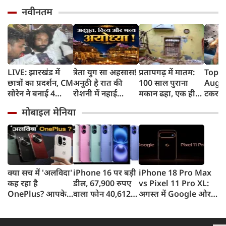
नवीनतम
LIVE: झारखंड में
त्रेता युग सा अहसास!
प्रतापगढ़ में मातम:
Top 
छात्रों का प्रदर्शन, CM
अनूठी है रात की
100 साल पुराना
August
सोरेन ने बनाई 4
रोशनी में नहाई
मकान ढहा, एक ही
टकराय
सदस्यीय कमेटी
रामनगरी अयोध्या
परिवार के 6 लोगों की
Falco
मोबाइल मेनिया
दर्दनाक मौत
हसीना
का ऐला
किराया
क्या सच में 'अलविदा'
iPhone 16 पर बड़ी
iPhone 18 Pro Max
कह रहा है
डील, 67,900 रुपए
vs Pixel 11 Pro XL:
OnePlus? आपके
वाला फोन 40,612
अगस्त में Google और
फोन के अपडेट्स और
रुपए में खरीदने का
सितंबर में Apple की
वारंटी पर आया बड़ा
मौका, ऐसे मिलेगा
टक्कर, जानें कौन होगा
अपडेट
डिस्काउंट
सबसे दमदार?