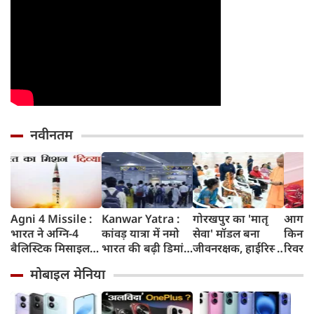
नवीनतम
Agni 4 Missile :
Kanwar Yatra :
गोरखपुर का 'मातृ
आगरा म
भारत ने अग्नि-4
कांवड़ यात्रा में नमो
सेवा' मॉडल बना
किनारे
बैलिस्टिक मिसाइल
भारत की बढ़ी डिमांड,
जीवनरक्षक, हाईरिस्क
रिवर फ्
का सफल परीक्षण
गाजियाबाद समेत
गर्भवती महिलाओं के
करोड़ 
मोबाइल मेनिया
किया, 4,000 KM
कई स्टेशनों पर 50%
इलाज से बची 77
करेगी 
तक मारक क्षमता
तक बढ़ी यात्रियों की
जिंदगियां
मिलेंग
संख्या
सुविधा