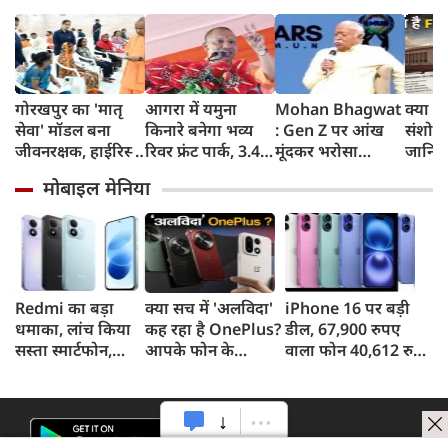
गोरखपुर का 'मातृ
आगरा में यमुना
Mohan Bhagwat
क्या ह
सेवा' मॉडल बना
किनारे बनेगा भव्य
: Gen Z पर आंख
संशोध
जीवनरक्षक, हाईरिस्क
रिवर फ्रंट पार्क, 3.46
मूंदकर भरोसा
जानिए 
गर्भवती महिलाओं के
करोड़ रुपए खर्च
करूंगा, छात्रों के
लेकर 
मोबाइल मेनिया
इलाज से बची 77
करेगी योगी सरकार;
प्रदर्शन को राष्ट्रविरोधी
क्यों है
जिंदगियां
मिलेंगी ये खास
न बताएं, RSS प्रमुख
सुविधाएं
मोहन भागवत का
बड़ा बयान, चीन और
पाकिस्तान को लेकर
क्या कहा
Redmi का बड़ा
क्या सच में 'अलविदा'
iPhone 16 पर बड़ी
धमाका, लांच किया
कह रहा है OnePlus?
डील, 67,900 रुपए
सस्ता स्मार्टफोन,
आपके फोन के
वाला फोन 40,612 रुपए
8,000mAh बैटरी
अपडेट्स और वारंटी पर
में खरीदने का मौका, ऐसे
और 50MP कैमरा
आया बड़ा अपडेट
मिलेगा डिस्काउंट