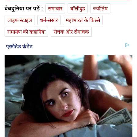
वेबदुनिया पर पढ़ें :
समाचार
बॉलीवुड
ज्योतिष
लाइफ स्‍टाइल
धर्म-संसार
महाभारत के किस्से
रामायण की कहानियां
रोचक और रोमांचक