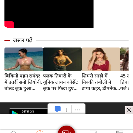
जरूर पढ़ें
बिकिनी पहन समंदर
पलक तिवारी के
शिमरी साड़ी में
45 साल
में उतरीं सनी लियोनी,
यूनिक लायन कॉर्सेट
निक्की तंबोली ने
तिवार
बोल्ड लुक हुआ
लुक पर फिदा हुए
ढाया कहर, डीपनेक
गर्ल ल
वायरल
फैंस, देखिए एक्ट्रेस
ब्लाउज पहन लगाया
अंदाज 
का बोल्ड अंदाज
बोल्डनेस का तड़का
का दि