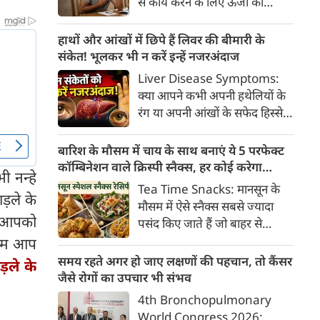
से कार्य करने के लिए ऊर्जा की
क्या है, हिस्टामिन की क्या भूमिका
आवश्यकता होती है और इस ऊर्जा
होती है और खुजली से राहत पाने के
का प्रमुख स्रोत ग्लूकोज यानी ब्लड
हाथों और आंखों में छिपे हैं लिवर की बीमारी के
प्रभावी घरेलू व चिकित्सीय उपाय।
शुगर है। जब शरीर में ब्लड शुगर का
संकेत! भूलकर भी न करें इन्हें नजरअंदाज
स्तर सामान्य से कम हो जाता है, तो
Liver Disease Symptoms:
इस स्थिति को हाइपोग्लाइसीमिया
क्या आपने कभी अपनी हथेलियों के
(Hypoglycemia) कहा जाता है।
रंग या अपनी आंखों के सफेद हिस्से
ब्लड शुगर कम होने पर शरीर तुरंत
(स्केलेरा) पर बारीकी से गौर किया है?
संकेत देना शुरू कर देता है।
अक्सर हम हलकी लालिमा या आंखों
बारिश के मौसम में चाय के साथ बनाएं ये 5 परफेक्ट
के पीलेपन को थकान समझकर टाल
कॉम्बिनेशन वाले क्रिस्पी स्नैक्स, हर कोई करेगा
ी नन्हे
देते हैं। लेकिन शरीर के ये छोटे-छोटे
तारीफ
Tea Time Snacks: मानसून के
ड़ले के
बदलाव असल में एक बहुत बड़ी
मौसम में ऐसे स्नैक्स सबसे ज्यादा
चेतावनी हो सकते हैं।
म आपको
पसंद किए जाते हैं जो बाहर से
कुरकुरे, अंदर से नरम और स्वाद में
 नाम आप
लाजवाब हों। यहां आपके लिये प्रस्तुत
समय रहते अगर हो जाए लक्षणों की पहचान, तो कैंसर
ाड़ले के
हैं पकौड़ों से लेकर कॉर्न फ्रिटर्स तक
जैसे रोगों का उपचार भी संभव
के कई मसालेदार स्नैक्स की ऐसी
4th Bronchopulmonary
रेसिपीज, जिन्हें आप घर पर कम
World Congress 2026: