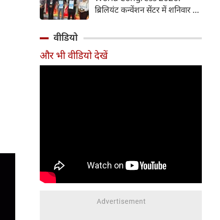
समय में आसानी से तैयार कर सकते
ब्रिलियंट कन्वेंशन सेंटर में शनिवार से
हैं।
चौथी ब्रोंकोपल्मोनरी वर्ल्ड कांग्रेस
2026 की मुख्य कॉन्फ्रेंस की
वीडियो
शुरुआत हुई। इस कॉन्फ्रेंस में देश-
और भी वीडियो देखें
विदेश से आए पल्मोनोलॉजिस्ट,
क्रिटिकल केयर विशेषज्ञ, थोरासिक
सर्जन, मेडिकल रिसर्चर और युवा
चिकित्सक शामिल हुए। पहले दिन
विशेषज्ञों ने फेफड़ों की बीमारियों के
आधुनिक उपचार, नई रिसर्च और
उन्नत तकनीकों पर अपने अनुभव
साझा किए। इस कॉन्फ्रेंस में 700 से
अधिक प्रतिभागियों ने पंजीकरण
(रजिस्ट्रेशन) कराया है।