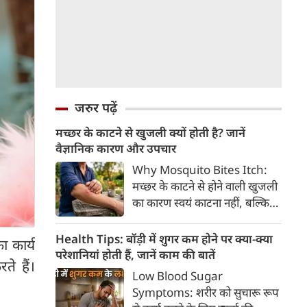
जरुर पढ़ें
मच्छर के काटने से खुजली क्यों होती है? जानें
वैज्ञानिक कारण और उपचार
Why Mosquito Bites Itch:
मच्छर के काटने से होने वाली खुजली
का कारण स्वयं काटना नहीं, बल्कि
मच्छर की लार के प्रति शरीर की
प्रतिरक्षा प्रतिक्रिया है। हिस्टामिन के
Health Tips: बॉड़ी में शुगर कम होने पर क्या-क्या
ा कार्य
निकलने से त्वचा पर लालिमा, सूजन
परेशानियां होती हैं, जानें काम की बातें
े हैं।
और खुजली होती है। यहां जानिए
Low Blood Sugar
मच्छर के काटने से खुजली क्यों होती
Symptoms: शरीर को सुचारू रूप
है, इसके पीछे का वैज्ञानिक कारण