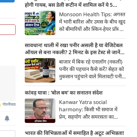
खाद्य पदार्थों में पाए जाने वाले
होगी गायब, बस डेली रूटीन में शामिल करें ये 5
प्राकृतिक बायोएक्टिव तत्व
लाइफस्टाइल टिप्स
Monsoon Health Tips: अगस्त
'एंथोसायनिन' का अधिक सेवन स्वस्थ
में भारी बारिश और उमस के बीच खुद
व्यक्तियों में हृदय और मेटाबॉलिक
को बीमारियों और स्किन-हेयर प्रॉब्लम
स्वास्थ्य को बेहतर बनाने में मददगार
से कैसे बचाएं? जानिए एक्सपर्ट्स के
साबित हो सकता है।
बताएं 5 बेस्ट मानसून लाइफस्टाइल
सावधान! थाली में रखा पनीर असली है या वेजिटेबल
हैक्स।
ऑयल से बना नकली? 2 मिनट के इस टेस्ट से जानें
सच्चाई
बाजार में बिक रहे एनालॉग (नकली)
पनीर की पहचान कैसे करें? सेहत को
नुकसान पहुंचाने वाले मिलावटी पनीर
को परखने के 5 आसान घरेलू तरीके
यहां जानें।
कांवड़ यात्रा : ‘बोल बम’ का सनातन संदेश
Kanwar Yatra social
harmony: किसी भी समाज में
प्रेम, सहयोग और समरसता का
वातावरण तब स्वतः निर्मित होता है,
जब व्यक्ति अपने अहंकार का त्याग
भारत की विभिन्नताओं में समाहित है अटूट अभिन्नता!