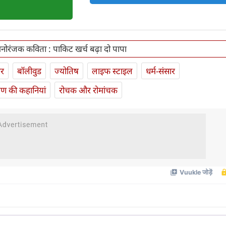
मनोरंजक कविता : पाकिट खर्च बढ़ा दो पापा
ार
बॉलीवुड
ज्योतिष
लाइफ स्‍टाइल
धर्म-संसार
यण की कहानियां
रोचक और रोमांचक