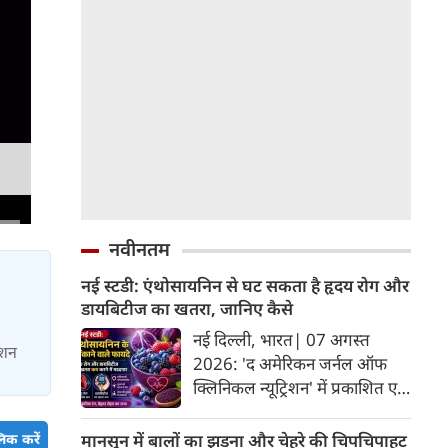
े 4
नवीनतम
नई स्टडी: एंथोसायनिन से घट सकता है हृदय रोग और
डायबिटीज का खतरा, जानिए कैसे
नई दिल्ली, भारत| 07 अगस्त
ाशन
2026: 'द अमेरिकन जर्नल ऑफ
क्लिनिकल न्यूट्रिशन' में प्रकाशित एक
नए अध्ययन और मेटा-एनालिसिस के
अनुसार, लाल, नीले और बैंगनी रंग के
मानसून में बालों का झड़ना और चेहरे की चिपचिपाहट
िक करें