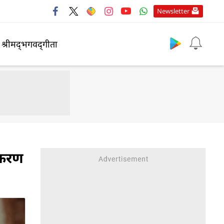
Newsletter
श्रीमद्‍भगवद्‍गीता
ामकरण