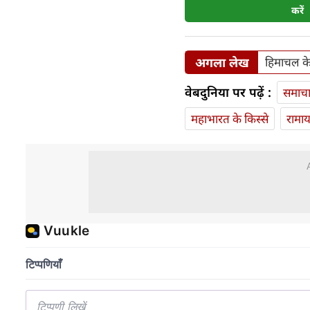
करें
अगला लेख
हिमाचल के
वेबदुनिया पर पढ़ें :
समाच
महाभारत के किस्से
रामा