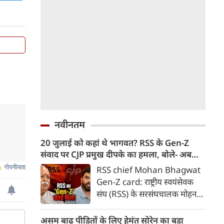
नवीनतम
20 जुलाई को कहां थे भागवत? RSS के Gen-Z
संवाद पर CJP प्रमुख दीपके का हमला, बोले- अब
बहुत देर हो गई!
RSS chief Mohan Bhagwat
Gen-Z card: राष्ट्रीय स्वयंसेवक
संघ (RSS) के सरसंघचालक मोहन
भागवत द्वारा जनरेशन जेड (Gen-Z)
के युवाओं के साथ संवाद की पहल पर
असम बाढ़ पीड़ितों के लिए हेमंत सोरेन का बड़ा