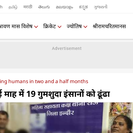
sh
தமிழ்
मराठी
తెలుగు
മലയാളം
ಕನ್ನಡ
ગુજરાતી
श्रावण मास विशेष
क्रिकेट
ज्योतिष
श्रीरामचरितमानस
sing humans in two and a half months
माह में 19 गुमशुदा इंसानों को ढूंढा