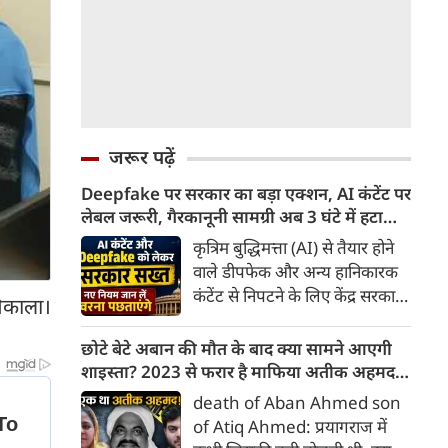
जरूर पढ़ें
Deepfake पर सरकार का बड़ा एक्शन, AI कंटेंट पर
लेबल जरूरी, गैरकानूनी सामग्री अब 3 घंटे में हटानी
होगी, नए नियम जान लें वरना पछताएंगे
कृत्रिम बुद्धिमत्ता (AI) से तैयार होने
वाले डीपफेक और अन्य हानिकारक
कंटेंट से निपटने के लिए केंद्र सरकार
निकाला।
ने नियामक व्यवस्था को और सख्त
किया है। सरकार ने AI से तैयार कंटेंट
छोटे बेटे अबान की मौत के बाद क्या सामने आएगी
पर स्पष्ट लेबल और पहचान योग्य
शाइस्ता? 2023 से फरार है माफिया अतीक अहमद
मेटाडेटा उपलब्ध कराना अनिवार्य
की पत्नी
death of Aban Ahmed son
किया है। साथ ही, सरकारी या
of Atiq Ahmed: प्रयागराज में
न्यायालय के आदेश के आधार पर