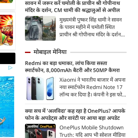
सोनिया गांधी के पालतू डॉगी नूरी के
सावन में जरूर करें चमोली के प्राचीन श्री गोपीनाथ
का अलर्ट दिया गया है।
साथ समय बिताते हुए दिखाई दे रहे
मंदिर के दर्शन, CM धामी की श्रद्धालुओं से अपील
हैं। वीडियो के जरिए कांग्रेस ने लोगों से
मुख्यमंत्री पुष्कर सिंह धामी ने सावन
बेजुबान जानवरों के प्रति प्यार,
के पावन महीने में चमोली स्थित
सम्मान और दया का भाव रखने की
प्राचीन श्री गोपीनाथ मंदिर के दर्शन
अपील की है
करने की अपील की है। जानिए मंदिर
का इतिहास, वास्तुकला, धार्मिक
मोबाइल मेनिया
महत्व और यहां पहुंचने का पूरा मार्ग।
Redmi का बड़ा धमाका, लांच किया सस्ता
स्मार्टफोन, 8,000mAh बैटरी और 50MP कैमरा
Xiaomi ने भारतीय बाजार में अपना
नया स्मार्टफोन Redmi Note 17
लॉन्च कर दिया है। कंपनी ने इस फोन
को TrueColour AMOLED
डिस्प्ले, 8,000mAh की बड़ी बैटरी
क्या सच में 'अलविदा' कह रहा है OnePlus? आपके
और Qualcomm Snapdragon
फोन के अपडेट्स और वारंटी पर आया बड़ा अपडेट
चिपसेट के साथ पेश किया है। फोन में
OnePlus Mobile Shutdown
50MP का मेन कैमरा दिया गया है।
Truth: यदि आप भी सोशल मीडिया