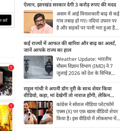
सेंटर फॉर जस्टिस एंड पीस (CJP) के
ऐलान, झारखंड सरकार देगी 3 करोड़ रुपए की मदद
राष्ट्रीय संयोजक अभिजीत दीपके ने
असम में आई विनाशकारी बाढ़ से कई
कड़ा प्रहार किया है।
गांव तबाह हो गए। नदियां उफान पर
है और सड़कों पर पानी भरा हुआ है।
वर्षा जन्य हादसों में अब तक 91
लोगों की जान जा चुकी है। इस बीच
कई राज्यों में आफत की बारिश और बाढ़ का अलर्ट,
झारखंड के मुख्‍यमंत्री हेमंत सोरेन ने
जानें आपके राज्य का हाल
असम के बाढ़ पीड़ितों की सहायता के
Weather Update: भारतीय
लिए 3 करोड़ रुपए देने की घोषणा
मौसम विज्ञान विभाग (IMD) ने 7
की।
जुलाई 2026 को देश के विभिन्न
राज्यों में मानसून के तेजी से सक्रिय
होने और कई हिस्सों में मूसलाधार
राहुल गांधी ने अपनी डॉग नूरी के साथ शेयर किया
बारिश, जलभराव व बाढ़ जैसी स्थिति
वीडियो, कहा, मां देखेगीं तो नाराज होंगी, लेकिन
को लेकर चेतावनी जारी की है।
मैनेज कर लेंगे
कांग्रेस ने सोशल मीडिया प्लेटफॉर्म
पश्चिम भारत के तटीय इलाकों से
एक्स (X) पर एक खास वीडियो शेयर
लेकर उत्तर भारत के मैदानी व पहाड़ी
किया है। इस वीडियो में लोकसभा में
क्षेत्रों में अगले 24 से 48 घंटों के
नेता प्रतिपक्ष राहुल गांधी अपनी मां
दौरान भारी से अत्यधिक भारी बारिश