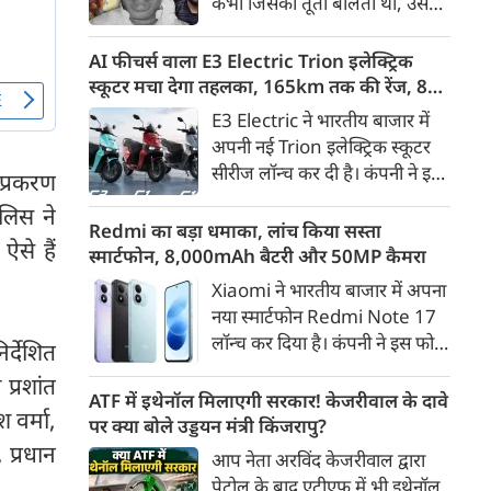
कभी जिसकी तूती बोलती थी, उस
गैरकानूनी जानकारी हटाने की
पूर्व सांसद और माफिया अतीक
समयसीमा 36 घंटे से घटाकर 3 घंटे
अहमद के कुनबे पर कानून और
AI फीचर्स वाला E3 Electric Trion इलेक्ट्रिक
कर दी गई है।
किस्मत की दोहरी मार पड़ रही है।
स्कूटर मचा देगा तहलका, 165km तक की रेंज, 8
जिस झांसी जिले में अप्रैल 2023 में
साल की बैटरी वारंटी, कीमत जानेंगे तो हो जाएंगे
E3 Electric ने भारतीय बाजार में
अतीक के एनकाउंटर में मारे गए बेटे
हैरान
अपनी नई Trion इलेक्ट्रिक स्कूटर
असद की सांसें थमी थीं, उसी झांसी में
सीरीज लॉन्च कर दी है। कंपनी ने इसे
प्रकरण
अब उसके छोटे बेटे अबान की भीषण
तीन वेरिएंट C1, C1x और C2 में
सड़क दुर्घटना में जान चली गई है।
ुलिस ने
पेश किया है। Trion की शुरुआती
Redmi का बड़ा धमाका, लांच किया सस्ता
ऐसे हैं
कीमत 99,999 रुपए (एक्स-शोरूम,
स्मार्टफोन, 8,000mAh बैटरी और 50MP कैमरा
बेंगलुरु) रखी गई है। फिलहाल इसकी
Xiaomi ने भारतीय बाजार में अपना
बुकिंग बेंगलुरु के ग्राहकों के लिए
नया स्मार्टफोन Redmi Note 17
कंपनी की आधिकारिक वेबसाइट के
लॉन्च कर दिया है। कंपनी ने इस फोन
र्देशित
जरिए शुरू की गई है। आने वाले समय
को TrueColour AMOLED
में इसे दूसरे शहरों में भी उपलब्ध
प्रशांत
डिस्प्ले, 8,000mAh की बड़ी बैटरी
ATF में इथेनॉल मिलाएगी सरकार! केजरीवाल के दावे
कराया जाएगा।
 वर्मा,
और Qualcomm Snapdragon
पर क्या बोले उड्डयन मंत्री किंजरापु?
चिपसेट के साथ पेश किया है। फोन में
 प्रधान
आप नेता अरविंद केजरीवाल द्वारा
50MP का मेन कैमरा दिया गया है।
पेट्रोल के बाद एटीएफ में भी इथेनॉल