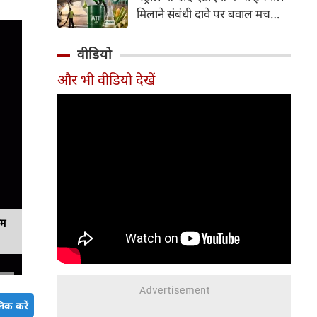
इसके अलावा Redmi Note 17 में
मिलाने संबंधी दावे पर बवाल मच
Corning Gorilla Glass 7i
गया। मोदी सरकार में मंत्री राम मोहन
प्रोटेक्शन, IP65 रेटिंग और मजबूत
नायडू किंजरापु ने इसका खंडन करते
वीडियो
चेसिस जैसे फीचर्स मिलते हैं।
हुए कहा कि सरकार की एटीएफ में
और भी वीडियो देखें
इथेनॉल मिलाने की कोई योजना नहीं
है।
यम
िक करें