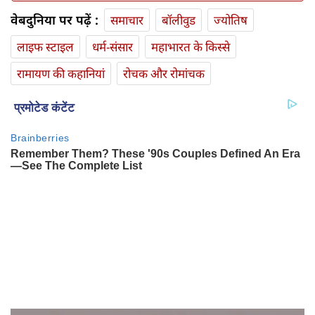
वेबदुनिया पर पढ़ें :
समाचार
बॉलीवुड
ज्योतिष
लाइफ स्‍टाइल
धर्म-संसार
महाभारत के किस्से
रामायण की कहानियां
रोचक और रोमांचक