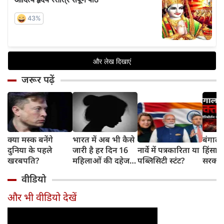
जरूर पढ़ें
क्या मस्क बनेंगे
भारत में अब भी कैसे
बंगाल 
दुनिया के पहले
जारी है हर दिन 16
नार्वे में पत्रकारिता या
हिंसा 
खरबपति?
महिलाओं की दहेज
पब्लिसिटी स्टंट?
सरकार 
हत्या?
चुनौती
वीडियो
और भी वीडियो देखें