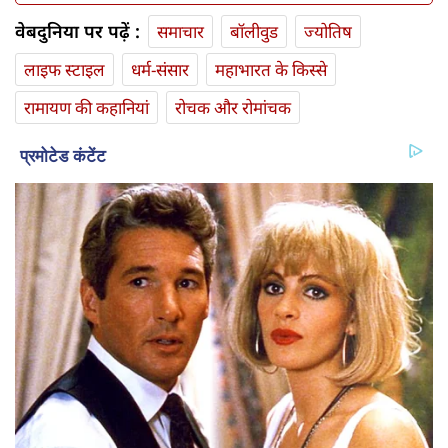
वेबदुनिया पर पढ़ें :
समाचार
बॉलीवुड
ज्योतिष
लाइफ स्‍टाइल
धर्म-संसार
महाभारत के किस्से
रामायण की कहानियां
रोचक और रोमांचक