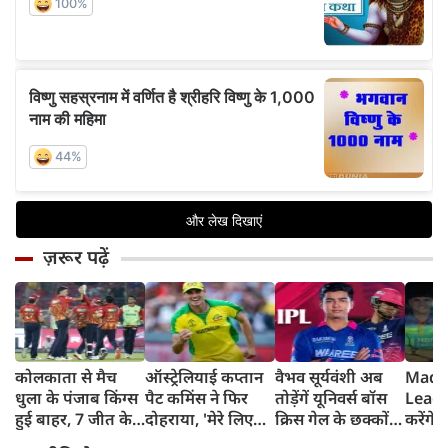
ज़रूर पढ़ें
कोलकाता से मैच
ऑस्ट्रेलियाई कप्तान
वैभव सूर्यवंशी अब
Madh
धुला के पंजाब किंग्स
पैट कमिंस ने फिर
तोड़ेंगें यूनिवर्स बॉस
Leagu
हुई बाहर, 7 जीत के
दोहराया, 'मेरे लिए
क्रिस गेल के छक्कों
करेंगे
बाद 6 हार
देश पहले IPL बाद में'
का रिकॉर्ड
शामिल 