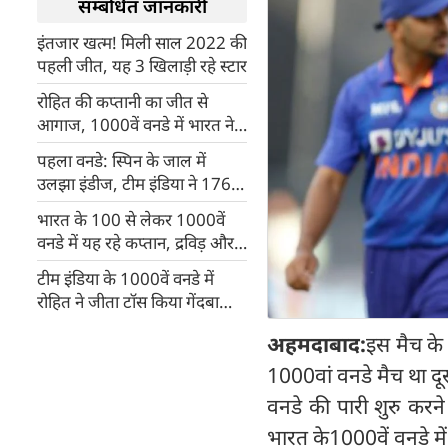
सम्बंधित जानकारी
इंतजार खत्म! मिली साल 2022 की
पहली जीत, यह 3 खिलाड़ी रहे स्टार
रोहित की कप्तानी का जीत से
आगाज, 1000वें वनडे में भारत ने
वेस्टइंडीज को 6 विकटों से हराया
पहला वनडे: स्पिन के जाल में
उलझा इंडीज, टीम इंडिया ने 176
रनों पर समेटा
भारत के 100 से लेकर 1000वें
वनडे में यह रहे कप्तान, द्रविड़ और
कोहली का नहीं है नाम
टीम इंडिया के 1000वें वनडे में
रोहित ने जीता टॉस किया गेंदबाजी
का फैसला
अहमदाबाद:
इस मैच के
1000वां वनडे मैच था द
वनडे की पारी शुरु करने
भारत के1000वें वनडे म