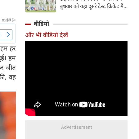
हिस्सा रहे माधव तिवारी इस समय
बुधवार को यहां दूसरे टेस्ट क्रिकेट मैच
मध्य प्रदेश के सबसे चर्चित युवा
में पाकिस्तान को 78 रन से हराकर
क्रिकेटरों में से एक हैं।
श्रृंखला में 2-0 से क्लीन स्वीप किया।
वीडियो
पाकिस्तान की टीम 437 रन के लक्ष्य
और भी वीडियो देखें
का पीछा करते हुए 358 रन पर
आउट हो गई। बांग्लादेश ने पहला
 हम हर
टेस्ट मैच 104 रन से जीता था।
हुई। हम
कर जीत
 की, वह