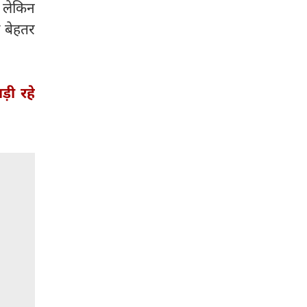
 लेकिन
ो बेहतर
़ी रहे