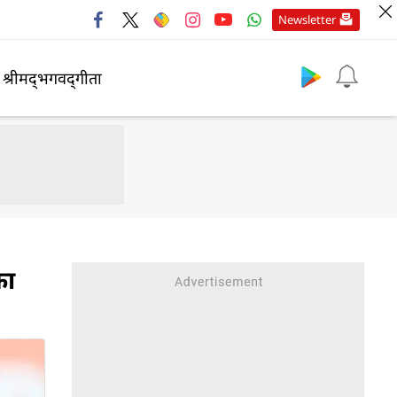
Newsletter
श्रीमद्‍भगवद्‍गीता
का