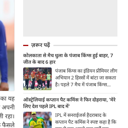
ज़रूर पढ़ें
कोलकाता से मैच धुला के पंजाब किंग्स हुई बाहर, 7
जीत के बाद 6 हार
पंजाब किंग्स का इंडियन प्रीमियर लीग
अभियान 2 हिस्सों में बांटा जा सकता
है। पहले 7 मैच में पंजाब किंग्स
अविजित रही अगले 6 मुकाबले में
 का यह
उसे हार का सामना करना पड़ा इसके
ऑस्ट्रेलियाई कप्तान पैट कमिंस ने फिर दोहराया, 'मेरे
बाद अंतिम मैच वह जरूर जीती
लिए देश पहले IPL बाद में'
ज अपनी
लेकिन तब तक उसकी किस्मत
IPL में सनराईजर्स हैदराबाद के
ली रहा।
लखनऊ के हाथ लिखी गई थी।
कप्तान पैट कमिंस ने स्पष्ट कहा है कि
े फैसले