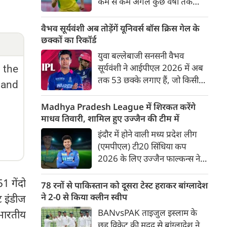
कम से कम अगले कुछ वर्षों तक
ऑस्ट्रेलियाई क्रिकेट उनकी पहली
प्राथमिकता होगी। यह बयान उस चर्चा
वैभव सूर्यवंशी अब तोड़ेंगें यूनिवर्स बॉस क्रिस गेल के
के बीच आया है, जिसमें कहा जा रहा
छक्कों का रिकॉर्ड
है कि ऑस्ट्रेलिया के कुछ बड़े खिलाड़ी
युवा बल्लेबाजी सनसनी वैभव
IPL से आगे बढ़कर अन्य फ्रेंचाइजी
सूर्यवंशी ने आईपीएल 2026 में अब
r the
क्रिकेट खेलने के लिए राष्ट्रीय टीम से
तक 53 छक्के लगाए हैं, जो किसी
 and
दूरी बना सकते हैं।
भी बल्लेबाज़ द्वारा किसी भी टी 20
टूर्नामेंट में दूसरे सबसे ज़्यादा हैं। सबसे
Madhya Pradesh League में शिरकत करेंगे
ज़्यादा 59 छक्के क्रिस गेल ने
माधव तिवारी, शामिल हुए उज्जैन की टीम में
आईपीएल 2012 में लगाए थे।
इंदौर में होने वाली मध्य प्रदेश लीग
सूर्यवंशी की नज़रें अब गेल के रिकॉर्ड
(एमपीएल) टी20 सिंधिया कप
पर होंगी।
2026 के लिए उज्जैन फाल्कन्स ने
अपनी टीम की घोषणा कर दी है,
1 गेंदो
जिसमें युवा ऑलराउंडर माधव तिवारी
78 रनों से पाकिस्तान को दूसरा टेस्ट हराकर बांग्लादेश
सबसे बड़े आकर्षण के रूप में
ने 2-0 से किया क्लीन स्वीप
ट इंडीज
उभरकर सामने आए हैं। इंडियन
BANvsPAK ताइजुल इस्लाम के
 भारतीय
प्रीमियर लीग में दिल्ली कैपिटल्स का
छह विकेट की मदद से बांग्लादेश ने