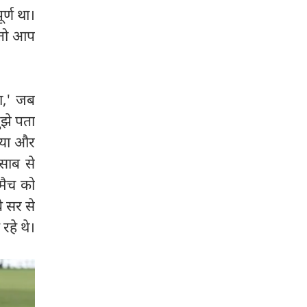
र्ण था।
े तो आप
हा,' जब
ुझे पता
भैया और
साब से
 मैच को
े सर से
रहे थे।