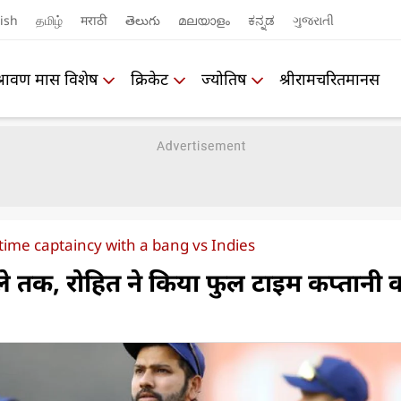
ish
தமிழ்
मराठी
తెలుగు
മലയാളം
ಕನ್ನಡ
ગુજરાતી
श्रावण मास विशेष
क्रिकेट
ज्योतिष
श्रीरामचरितमानस
time captaincy with a bang vs Indies
ले तक, रोहित ने किया फुल टाइम कप्तानी 