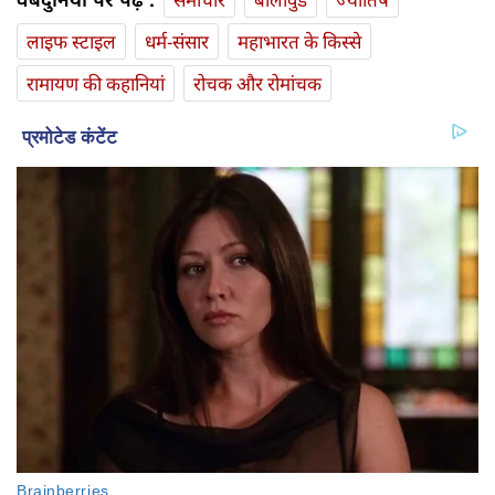
लाइफ स्‍टाइल
धर्म-संसार
महाभारत के किस्से
रामायण की कहानियां
रोचक और रोमांचक