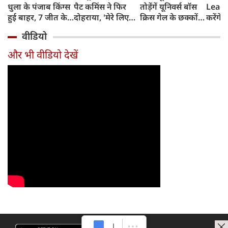
धुला के पंजाब किंग्स
पैट कमिंस ने फिर
तोड़ेंगें यूनिवर्स बॉस
Leagu
हुई बाहर, 7 जीत के
दोहराया, 'मेरे लिए
क्रिस गेल के छक्कों
करेंगे
बाद 6 हार
देश पहले IPL बाद में'
का रिकॉर्ड
शामिल 
वीडियो
टीम में
और भी वीडियो देखें