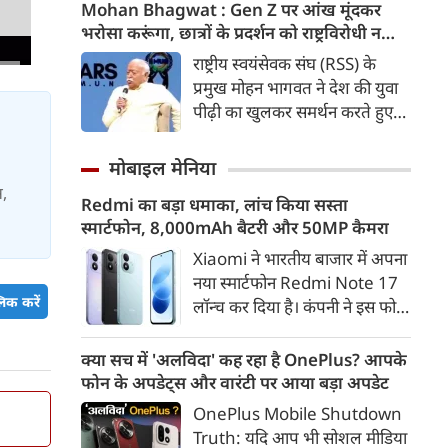
कड़ी में अब ताजनगरी में यमुना नदी
Mohan Bhagwat : Gen Z पर आंख मूंदकर
के किनारों को खूबसूरत, प्रदूषण मुक्त
भरोसा करूंगा, छात्रों के प्रदर्शन को राष्ट्रविरोधी न
और उपयोगी बनाने की बड़ी तैयारी
बताएं, RSS प्रमुख मोहन भागवत का बड़ा बयान, चीन
राष्ट्रीय स्वयंसेवक संघ (RSS) के
शुरू हो गई है। आगरा के झलकारी
और पाकिस्तान को लेकर क्या कहा
प्रमुख मोहन भागवत ने देश की युवा
बाई चौराहे से लेकर वेदांत मंदिर के
पीढ़ी का खुलकर समर्थन करते हुए
पास यमुना किनारे (यमुना बैंक साइड)
कहा कि वह Gen Z पर आंख
एक नए और भव्य पार्क का विकास
मूंदकर भरोसा करेंगे। उन्होंने कहा कि
मोबाइल मेनिया
किया जा रहा है।
विरोध-प्रदर्शन में शामिल होने वाले
स,
Redmi का बड़ा धमाका, लांच किया सस्ता
छात्रों को राष्ट्रविरोधी नहीं कहा जाना
स्मार्टफोन, 8,000mAh बैटरी और 50MP कैमरा
चाहिए। युवाओं की बात को दबाने के
बजाय उनके साथ संवाद के जरिए
Xiaomi ने भारतीय बाजार में अपना
उनकी चिंताओं को समझने की
नया स्मार्टफोन Redmi Note 17
िक करें
जरूरत है।
लॉन्च कर दिया है। कंपनी ने इस फोन
को TrueColour AMOLED
डिस्प्ले, 8,000mAh की बड़ी बैटरी
क्या सच में 'अलविदा' कह रहा है OnePlus? आपके
और Qualcomm Snapdragon
फोन के अपडेट्स और वारंटी पर आया बड़ा अपडेट
चिपसेट के साथ पेश किया है। फोन में
OnePlus Mobile Shutdown
50MP का मेन कैमरा दिया गया है।
Truth: यदि आप भी सोशल मीडिया