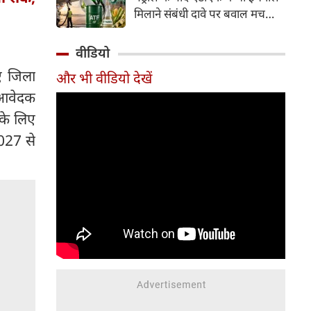
इसके अलावा Redmi Note 17 में
मिलाने संबंधी दावे पर बवाल मच
Corning Gorilla Glass 7i
गया। मोदी सरकार में मंत्री राम मोहन
प्रोटेक्शन, IP65 रेटिंग और मजबूत
नायडू किंजरापु ने इसका खंडन करते
वीडियो
चेसिस जैसे फीचर्स मिलते हैं।
हुए कहा कि सरकार की एटीएफ में
ए जिला
और भी वीडियो देखें
इथेनॉल मिलाने की कोई योजना नहीं
 आवेदक
है।
 के लिए
2027 से