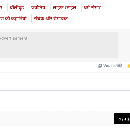
ार
बॉलीवुड
ज्योतिष
लाइफ स्‍टाइल
धर्म-संसार
यण की कहानियां
रोचक और रोमांचक