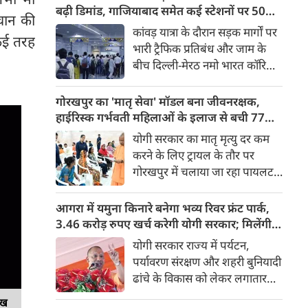
किया। रक्षा मंत्रालय के मुताबिक, यह
बढ़ी डिमांड, गाजियाबाद समेत कई स्टेशनों पर 50%
हचान की
परीक्षण स्ट्रैटेजिक फोर्सेज कमांड
तक बढ़ी यात्रियों की संख्या
कांवड़ यात्रा के दौरान सड़क मार्गों पर
 कई तरह
(SFC) और रक्षा अनुसंधान एवं
भारी ट्रैफिक प्रतिबंध और जाम के
विकास संगठन (DRDO) की ओर से
बीच दिल्ली-मेरठ नमो भारत कॉरिडोर
किया गया।
लाखों यात्रियों के लिए सबसे भरोसेमंद
परिवहन विकल्प बनकर उभरा है।
गोरखपुर का 'मातृ सेवा' मॉडल बना जीवनरक्षक,
तेज़, समयबद्ध और आरामदायक
हाईरिस्क गर्भवती महिलाओं के इलाज से बची 77
सफर के चलते कॉरिडोर के कई
जिंदगियां
योगी सरकार का मातृ मृत्यु दर कम
स्टेशनों पर यात्रियों की संख्या में 40
करने के लिए ट्रायल के तौर पर
से 50 प्रतिशत तक बढ़ गई है।
गोरखपुर में चलाया जा रहा पायलट
प्रोजेक्ट पूरे प्रदेश के लिए नजीर
बनकर उभरा है। मुख्यमंत्री योगी
आगरा में यमुना किनारे बनेगा भव्य रिवर फ्रंट पार्क,
आदित्यनाथ के निर्देश पर पायलट
3.46 करोड़ रुपए खर्च करेगी योगी सरकार; मिलेंगी ये
प्रोजेक्ट ‘मातृ सेवा’ का लक्ष्य हाई
खास सुविधाएं
योगी सरकार राज्य में पर्यटन,
रिस्क गर्भवती केसों को तुरंत बड़े
पर्यावरण संरक्षण और शहरी बुनियादी
अस्पतालों में रेफर कर बचाना है।
ढांचे के विकास को लेकर लगातार
ऐतिहासिक कदम उठा रही है। इसी
ेख