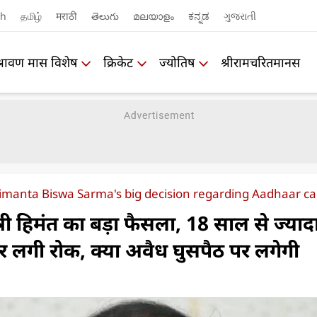
sh
தமிழ்
मराठी
తెలుగు
മലയാളം
ಕನ್ನಡ
ગુજરાતી
श्रावण मास विशेष
क्रिकेट
ज्योतिष
श्रीरामचरितमानस
imanta Biswa Sarma's big decision regarding Aadhaar ca
री हिमंत का बड़ा फैसला, 18 साल से ज्‍यादा
र लगी रोक, क्‍या अवैध घुसपैठ पर लगेगी