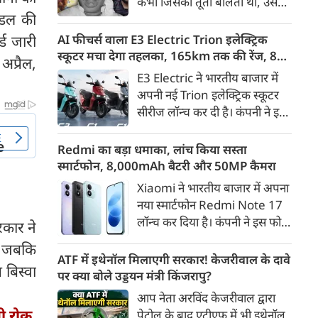
कभी जिसकी तूती बोलती थी, उस
गैरकानूनी जानकारी हटाने की
मंडल की
पूर्व सांसद और माफिया अतीक
समयसीमा 36 घंटे से घटाकर 3 घंटे
अहमद के कुनबे पर कानून और
्ड जारी
AI फीचर्स वाला E3 Electric Trion इलेक्ट्रिक
कर दी गई है।
किस्मत की दोहरी मार पड़ रही है।
स्कूटर मचा देगा तहलका, 165km तक की रेंज, 8
अप्रैल,
जिस झांसी जिले में अप्रैल 2023 में
साल की बैटरी वारंटी, कीमत जानेंगे तो हो जाएंगे
E3 Electric ने भारतीय बाजार में
अतीक के एनकाउंटर में मारे गए बेटे
हैरान
अपनी नई Trion इलेक्ट्रिक स्कूटर
असद की सांसें थमी थीं, उसी झांसी में
सीरीज लॉन्च कर दी है। कंपनी ने इसे
अब उसके छोटे बेटे अबान की भीषण
तीन वेरिएंट C1, C1x और C2 में
सड़क दुर्घटना में जान चली गई है।
पेश किया है। Trion की शुरुआती
Redmi का बड़ा धमाका, लांच किया सस्ता
कीमत 99,999 रुपए (एक्स-शोरूम,
स्मार्टफोन, 8,000mAh बैटरी और 50MP कैमरा
बेंगलुरु) रखी गई है। फिलहाल इसकी
Xiaomi ने भारतीय बाजार में अपना
बुकिंग बेंगलुरु के ग्राहकों के लिए
नया स्मार्टफोन Redmi Note 17
कंपनी की आधिकारिक वेबसाइट के
लॉन्च कर दिया है। कंपनी ने इस फोन
रकार ने
जरिए शुरू की गई है। आने वाले समय
को TrueColour AMOLED
ै, जबकि
में इसे दूसरे शहरों में भी उपलब्ध
डिस्प्ले, 8,000mAh की बड़ी बैटरी
ATF में इथेनॉल मिलाएगी सरकार! केजरीवाल के दावे
कराया जाएगा।
 बिस्वा
और Qualcomm Snapdragon
पर क्या बोले उड्डयन मंत्री किंजरापु?
चिपसेट के साथ पेश किया है। फोन में
आप नेता अरविंद केजरीवाल द्वारा
50MP का मेन कैमरा दिया गया है।
ी रोक,
पेट्रोल के बाद एटीएफ में भी इथेनॉल