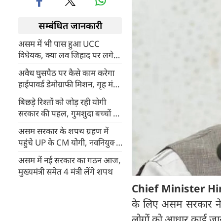
सम्बंधित जानकारी
असम में भी पास हुआ UCC
विधेयक, क्‍या लव जिहाद पर लगेगी
रोक, कानून पर क्‍या बोले CM
अवैध घुसपैठ पर कैसे काम करेगा
हिमंता?
हाईपावर्ड डेमोग्राफी मिशन, गृह मंत्री
शाह के सीमाओं के 15 KM दायरे
बिछड़े रिश्तों को जोड़ रही योगी
में जीरो टॉलरेंस के निर्देश
सरकार की पहल, गुमशुदा बच्चों को
पहुंचा रही घर
असम सरकार के शपथ ग्रहण में
पहुंचे UP के CM योगी, नवनियुक्त
सदस्यों को दी बधाई
असम में नई सरकार का गठन आज,
मुख्यमंत्री समेत 4 मंत्री लेंगे शपथ
Chief Minister Hi
के लिए असम सरकार ने ब
लोगों को आधार कार्ड जा