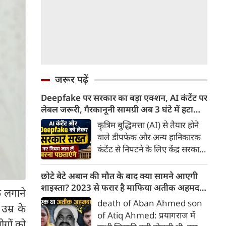
जरूर पढ़ें
Deepfake पर सरकार का बड़ा एक्शन, AI कंटेंट पर
लेबल जरूरी, गैरकानूनी सामग्री अब 3 घंटे में हटानी
होगी, नए नियम जान लें वरना पछताएंगे
कृत्रिम बुद्धिमत्ता (AI) से तैयार होने
वाले डीपफेक और अन्य हानिकारक
कंटेंट से निपटने के लिए केंद्र सरकार
ने नियामक व्यवस्था को और सख्त
किया है। सरकार ने AI से तैयार कंटेंट
छोटे बेटे अबान की मौत के बाद क्या सामने आएगी
पर स्पष्ट लेबल और पहचान योग्य
शाइस्ता? 2023 से फरार है माफिया अतीक अहमद
क लगाने
मेटाडेटा उपलब्ध कराना अनिवार्य
की पत्नी
death of Aban Ahmed son
उम्र के
किया है। साथ ही, सरकारी या
of Atiq Ahmed: प्रयागराज में
न्यायालय के आदेश के आधार पर
ोगों को