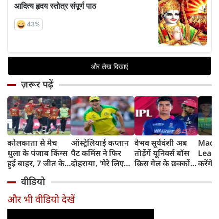
ज़रूर पढ़ें
कोलकाता से मैच
ऑस्ट्रेलियाई कप्तान
वैभव सूर्यवंशी अब
Madh
धुला के पंजाब किंग्स
पैट कमिंस ने फिर
तोड़ेंगें यूनिवर्स बॉस
Leagu
हुई बाहर, 7 जीत के
दोहराया, 'मेरे लिए
क्रिस गेल के छक्कों
करेंगे
बाद 6 हार
देश पहले IPL बाद में'
का रिकॉर्ड
शामिल 
वीडियो
टीम में
और भी वीडियो देखें