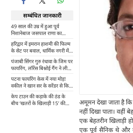
सम्बंधित जानकारी
49 साल की उम्र में हुआ पूर्व
निशानेबाज जसपाल राणा का
निधन, एक हफ्ते पहले डला था स्टेंट
हरिद्वार में इमरान हाशमी की फिल्म
के सेट पर बवाल, धार्मिक नगरी में
'Bar' साइनबोर्ड पर भड़के लोग
पंजाबी सिंगर गुरु रंधावा के जिम पर
फायरिंग, लॉरेंस बिश्नोई गैंग ने ली
जिम्मेदारी, सलमान खान से जोड़ा
पटना फायरिंग केस में नया मोड़!
कनेक्शन!
वकील ने खान सर के सरेंडर से किया
इनकार, बताया क्या होगा अगला
केप टाउन की कड़ाके की ठंड के
कदम?
अमूमन देखा जाता है कि
बीच ‘खतरों के खिलाड़ी 15’ की
शूटिंग, ओरी ने दिया मज़ेदार अपडेट
नहीं दिखा पाता। वहीं
एक बेहतरीन खिलाड़ी हो
एक पूर्व सैनिक थे और