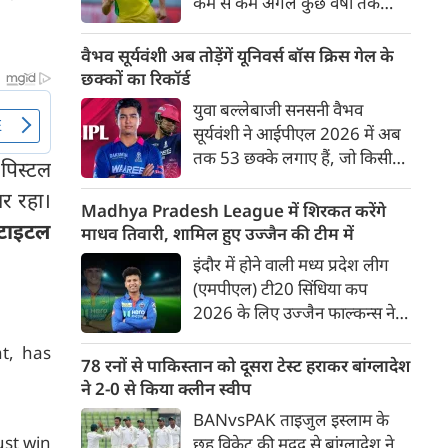
कम से कम अगले कुछ वर्षों तक
ऑस्ट्रेलियाई क्रिकेट उनकी पहली
प्राथमिकता होगी। यह बयान उस चर्चा
वैभव सूर्यवंशी अब तोड़ेंगें यूनिवर्स बॉस क्रिस गेल के
के बीच आया है, जिसमें कहा जा रहा
छक्कों का रिकॉर्ड
है कि ऑस्ट्रेलिया के कुछ बड़े खिलाड़ी
युवा बल्लेबाजी सनसनी वैभव
IPL से आगे बढ़कर अन्य फ्रेंचाइजी
सूर्यवंशी ने आईपीएल 2026 में अब
क्रिकेट खेलने के लिए राष्ट्रीय टीम से
तक 53 छक्के लगाए हैं, जो किसी
 पिस्टल
दूरी बना सकते हैं।
भी बल्लेबाज़ द्वारा किसी भी टी 20
र रहा।
टूर्नामेंट में दूसरे सबसे ज़्यादा हैं। सबसे
Madhya Pradesh League में शिरकत करेंगे
 टाइटल
ज़्यादा 59 छक्के क्रिस गेल ने
माधव तिवारी, शामिल हुए उज्जैन की टीम में
आईपीएल 2012 में लगाए थे।
इंदौर में होने वाली मध्य प्रदेश लीग
सूर्यवंशी की नज़रें अब गेल के रिकॉर्ड
(एमपीएल) टी20 सिंधिया कप
पर होंगी।
2026 के लिए उज्जैन फाल्कन्स ने
अपनी टीम की घोषणा कर दी है,
t, has
जिसमें युवा ऑलराउंडर माधव तिवारी
78 रनों से पाकिस्तान को दूसरा टेस्ट हराकर बांग्लादेश
सबसे बड़े आकर्षण के रूप में
ने 2-0 से किया क्लीन स्वीप
उभरकर सामने आए हैं। इंडियन
BANvsPAK ताइजुल इस्लाम के
प्रीमियर लीग में दिल्ली कैपिटल्स का
ust win
छह विकेट की मदद से बांग्लादेश ने