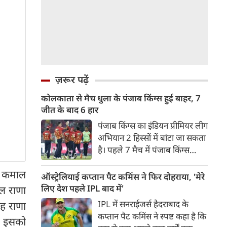
ज़रूर पढ़ें
कोलकाता से मैच धुला के पंजाब किंग्स हुई बाहर, 7
जीत के बाद 6 हार
पंजाब किंग्स का इंडियन प्रीमियर लीग
अभियान 2 हिस्सों में बांटा जा सकता
है। पहले 7 मैच में पंजाब किंग्स
अविजित रही अगले 6 मुकाबले में
वह कमाल
उसे हार का सामना करना पड़ा इसके
ऑस्ट्रेलियाई कप्तान पैट कमिंस ने फिर दोहराया, 'मेरे
बाद अंतिम मैच वह जरूर जीती
लिए देश पहले IPL बाद में'
ल राणा
लेकिन तब तक उसकी किस्मत
IPL में सनराईजर्स हैदराबाद के
ह राणा
लखनऊ के हाथ लिखी गई थी।
कप्तान पैट कमिंस ने स्पष्ट कहा है कि
ब इसको