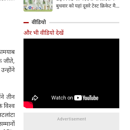
हिस्सा रहे माधव तिवारी इस समय
बुधवार को यहां दूसरे टेस्ट क्रिकेट मैच
मध्य प्रदेश के सबसे चर्चित युवा
में पाकिस्तान को 78 रन से हराकर
क्रिकेटरों में से एक हैं।
श्रृंखला में 2-0 से क्लीन स्वीप किया।
वीडियो
पाकिस्तान की टीम 437 रन के लक्ष्य
और भी वीडियो देखें
का पीछा करते हुए 358 रन पर
आउट हो गई। बांग्लादेश ने पहला
टेस्ट मैच 104 रन से जीता था।
 कामयाब
क जीते,
न्होंने
ंने तीन
े विश्व
अटलांटा
म्मानों