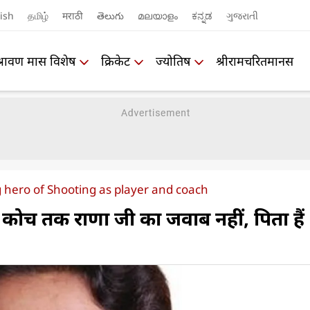
ish
தமிழ்
मराठी
తెలుగు
മലയാളം
ಕನ್ನಡ
ગુજરાતી
श्रावण मास विशेष
क्रिकेट
ज्योतिष
श्रीरामचरितमानस
 hero of Shooting as player and coach
 कोच तक राणा जी का जवाब नहीं, पिता हैं