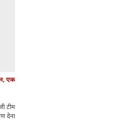
धन, एक
ाजी टीम
षण देना