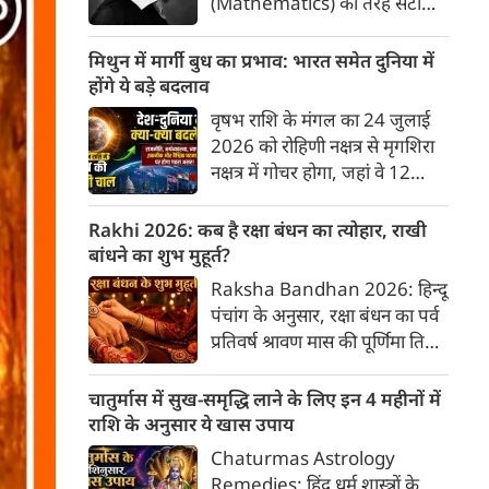
(Mathematics) की तरह सटीक,
अकाट्य और संदेह से परे बनाया
जाए। वे एक ऐसा सार्वभौमिक सत्य
मिथुन में मार्गी बुध का प्रभाव: भारत समेत दुनिया में
खोजना चाहते थे, जिस पर कोई भी
होंगे ये बड़े बदलाव
प्रश्नचिह्न न लगा सके। इसी विचार ने
वृषभ राशि के मंगल का 24 जुलाई
बुद्धिवाद (Rationalism) की नींव
2026 को रोहिणी नक्षत्र से मृगशिरा
रखी। आइए, देकार्त के इस अद्भुत
नक्षत्र में गोचर होगा, जहां वे 12
दार्शनिक चिंतन के 4 प्रमुख स्तंभों को
अगस्त तक रहेंगे। ज्योतिष की दुनिया
गहराई से समझते हैं।
में एक बड़ा हलचल भरा मोड़ आ चुका
Rakhi 2026: कब है रक्षा बंधन का त्योहार, राखी
है- बुध ग्रह अपनी ही प्रिय राशि मिथुन
बांधने का शुभ मुहूर्त?
में सीधे (मार्गी) चलने लगे हैं। अब जब
Raksha Bandhan 2026: हिन्दू
बुद्धि और संवाद का कारक ग्रह सीधी
पंचांग के अनुसार, रक्षा बंधन का पर्व
चाल चलेगा, तो जाहिर है आपकी
प्रतिवर्ष श्रावण मास की पूर्णिमा तिथि
सोच, बातचीत और फैसलों की रफ्तार
को मनाया जाता है। भारतीय संस्कृति
भी बदल जाएगी।
में इसे मिठास और खुशियों का उत्सव
चातुर्मास में सुख-समृद्धि लाने के लिए इन 4 महीनों में
माना गया है। यह भाई-बहन के प्रेम
राशि के अनुसार ये खास उपाय
का पावन पर्व है। यहां जानें रक्षा बंधन
Chaturmas Astrology
2026 कब है? जानें रक्षा बंधन
Remedies: हिंदू धर्म शास्त्रों के