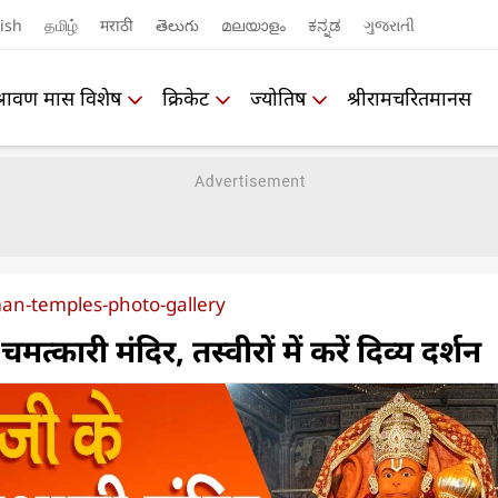
ish
தமிழ்
मराठी
తెలుగు
മലയാളം
ಕನ್ನಡ
ગુજરાતી
श्रावण मास विशेष
क्रिकेट
ज्योतिष
श्रीरामचरितमानस
n-temples-photo-gallery
त्कारी मंदिर, तस्वीरों में करें दिव्य दर्शन