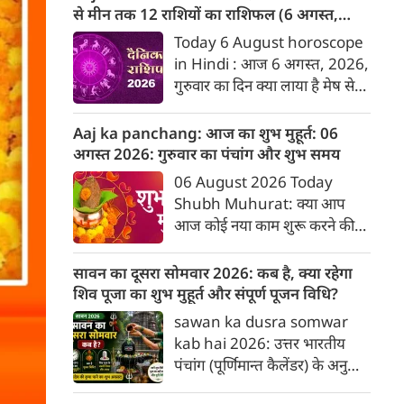
बारे में जानकारी देगा जिनका उस
से मीन तक 12 राशियों का राशिफल (6 अगस्‍त,
दिनांक को जन्मदिन होगा। पेश है
2026)
Today 6 August horoscope
दिनांक 6 को जन्मे व्यक्तियों के बारे
in Hindi : आज 6 अगस्‍त, 2026,
में जानकारी :
गुरुवार का दिन क्या लाया है मेष से
लेकर मीन राशि के लिए, यहां जानें
डेली होरोस्कोप के अनुसार वेबदुनिया
Aaj ka panchang: आज का शुभ मुहूर्त: 06
पर दैनिक राशिफल के बारे में एकदम
अगस्‍त 2026: गुरुवार का पंचांग और शुभ समय
सटीक जानकारी...
06 August 2026 Today
Shubh Muhurat: क्या आप
आज कोई नया काम शुरू करने की
सोच रहे हैं? या कोई महत्वपूर्ण निर्णय
लेने वाले हैं? ज्योतिष और पंचांग के
सावन का दूसरा सोमवार 2026: कब है, क्या रहेगा
अनुसार, किसी भी शुभ कार्य को सही
शिव पूजा का शुभ मुहूर्त और संपूर्ण पूजन विधि?
मुहूर्त में करने से सफलता की
sawan ka dusra somwar
संभावना बढ़ जाती है। 'वेबदुनिया'
kab hai 2026: उत्तर भारतीय
आपके लिए लेकर आया है 06
पंचांग (पूर्णिमान्त कैलेंडर) के अनुसार
अगस्‍त, 2026 का विशेष पंचांग और
वर्ष 2026 में सावन माह का दूसरा
शुभ-अशुभ मुहूर्त।