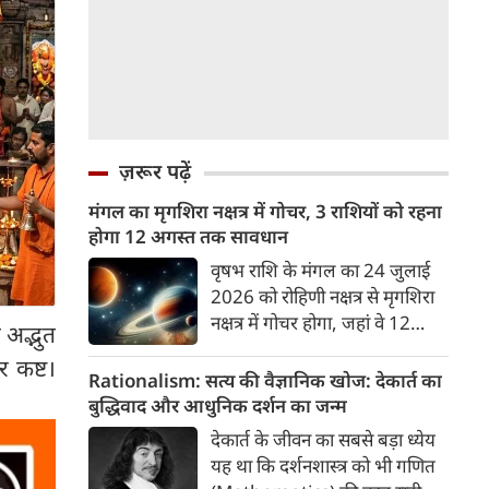
ज़रूर पढ़ें
मंगल का मृगशिरा नक्षत्र में गोचर, 3 राशियों को रहना
होगा 12 अगस्त तक सावधान
वृषभ राशि के मंगल का 24 जुलाई
2026 को रोहिणी नक्षत्र से मृगशिरा
नक्षत्र में गोचर होगा, जहां वे 12
अद्भुत
अगस्त तक रहेंगे। मंगल के इस नक्षत्र
र कष्ट।
परिवर्तन के चलते 3 राशि के लोगों
Rationalism: सत्य की वैज्ञानिक खोज: देकार्त का
को 12 अगस्त तक रहना होगा
बुद्धिवाद और आधुनिक दर्शन का जन्म
सावधान। चलिए जानते हैं कि किन
देकार्त के जीवन का सबसे बड़ा ध्येय
राशि 3 राशियों को रहना होगा
यह था कि दर्शनशास्त्र को भी गणित
सावधान।