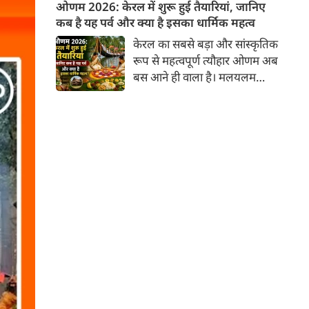
सोमवार 10 अगस्त 2026 को है।
ओणम 2026: केरल में शुरू हुई तैयारियां, जानिए
इस दिन सोम प्रदोष व्रत का भी दुर्लभ
कब है यह पर्व और क्या है इसका धार्मिक महत्व
एवं अत्यंत शुभ संयोग बन रहा है,
केरल का सबसे बड़ा और सांस्कृतिक
जिससे इस दिन की गई भगवान शिव
रूप से महत्वपूर्ण त्यौहार ओणम अब
की पूजा-अर्चना का फल कई गुना बढ़
बस आने ही वाला है। मलयलम
जाता है।
कैलेंडर के अनुसार, यह पर्व 'चिंगम'
माह में मनाया जाता है, जो मुख्य रूप
से नई फसल के आने की खुशी और
राजा महाबली के स्वागत का उत्सव
है। हालांकि इस पर्व की तैयारियां
प्रारंभ हो गई है। 16 अगस्त से 26
अगस्त 2026 तक इस पर्व की धूम
रहेगी। मुख्य पर्व 26 अगस्त को
रहेगा।