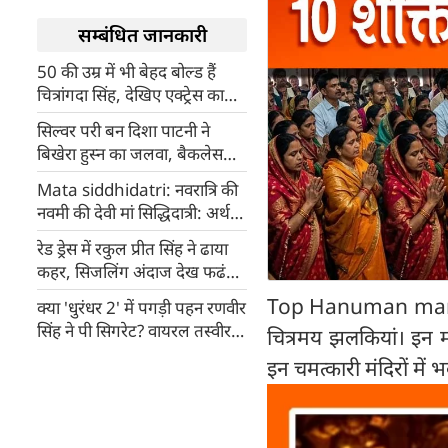
सम्बंधित जानकारी
50 की उम्र में भी बेहद बोल्ड हैं
चित्रांगदा सिंह, देखिए एक्ट्रेस का
मदहोश करने वाला अंदाज
सिल्वर परी बन दिशा पाटनी ने
बिखेरा हुस्न का जलवा, बैकलेस
गाउन में फ्लॉन्ट किया टोंड फिगर
Mata siddhidatri: नवरात्रि की
नवमी की देवी मां सिद्धिदात्री: अर्थ,
पूजा विधि, आरती, मंत्र, चालीसा,
रेड ड्रेस में रकुल प्रीत सिंह ने ढाया
कथा और लाभ
कहर, सिजलिंग अंदाज देख फढंस
हुए क्लीन बोल्ड
Top Hanuman mandir i
क्या 'धुरंधर 2' में पगड़ी पहन रणवीर
सिंह ने पी सिगरेट? वायरल तस्वीर
चित्रमय झलकियां। इन मं
पर आदित्य धर ने तोड़ी चुप्पी
इन चमत्कारी मंदिरों में 