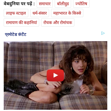
वेबदुनिया पर पढ़ें :
समाचार
बॉलीवुड
ज्योतिष
लाइफ स्‍टाइल
धर्म-संसार
महाभारत के किस्से
रामायण की कहानियां
रोचक और रोमांचक