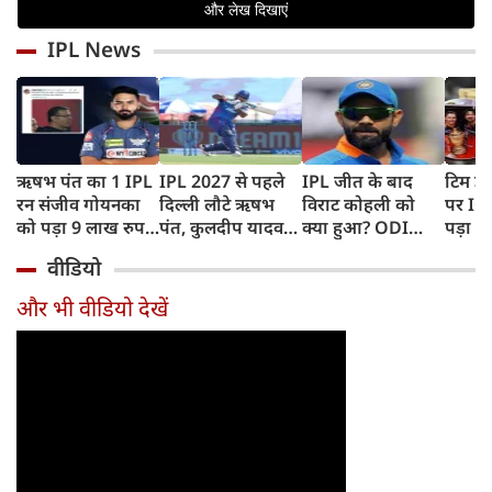
IPL News
ऋषभ पंत का 1 IPL
IPL 2027 से पहले
IPL जीत के बाद
टिम डे
रन संजीव गोयनका
दिल्ली लौटे ऋषभ
विराट कोहली को
पर IC
को पड़ा 9 लाख रुपए
पंत, कुलदीप यादव
क्या हुआ? ODI
पड़ा भ
का, जानिए कैसे
पहुंचे लखनऊ
Series में टीम से
BAN, 
वीडियो
बाहर होने की खबर ने
फिंगर
बढ़ाई चिंता
फंसे थे
और भी वीडियो देखें