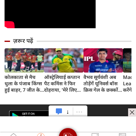
ज़रूर पढ़ें
कोलकाता से मैच
ऑस्ट्रेलियाई कप्तान
वैभव सूर्यवंशी अब
Madh
धुला के पंजाब किंग्स
पैट कमिंस ने फिर
तोड़ेंगें यूनिवर्स बॉस
Leagu
हुई बाहर, 7 जीत के
दोहराया, 'मेरे लिए
क्रिस गेल के छक्कों
करेंगे
बाद 6 हार
देश पहले IPL बाद में'
का रिकॉर्ड
शामिल 
टीम में