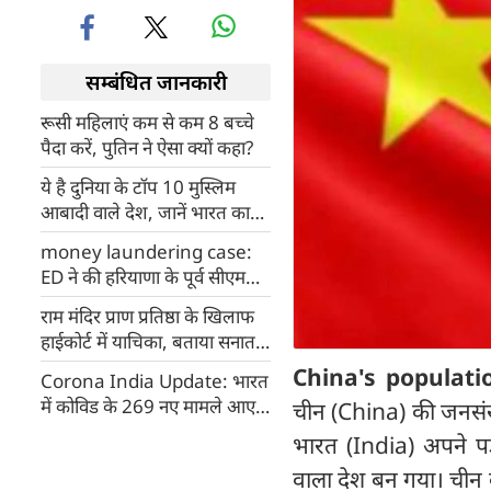
सम्बंधित जानकारी
रूसी महिलाएं कम से कम 8 बच्चे
पैदा करें, पुतिन ने ऐसा क्यों कहा?
ये है दुनिया के टॉप 10 मुस्लिम
आबादी वाले देश, जानें भारत का
नंबर कौन सा?
money laundering case:
ED ने की हरियाणा के पूर्व सीएम
हुड्डा से पूछताछ
राम मंदिर प्राण प्रतिष्ठा के खिलाफ
हाईकोर्ट में याचिका, बताया सनातन
परंपरा के खिलाफ
China's populati
Corona India Update: भारत
में कोविड के 269 नए मामले आए
चीन (China) की जनसं
सामने, 3 लोगों की मौत
भारत (India) अपने प
वाला देश बन गया। चीन क