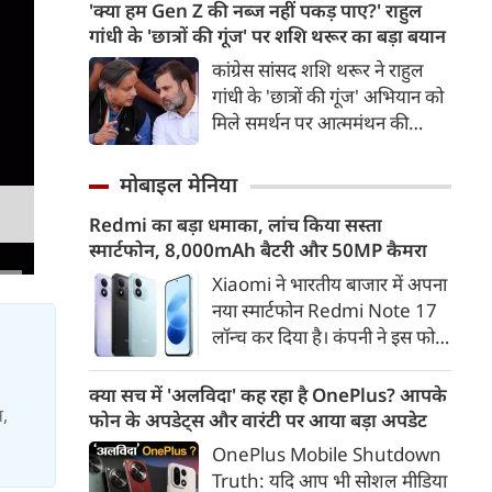
उत्तराखंड शिफ्ट होना चाहते हैं और
'क्या हम Gen Z की नब्ज नहीं पकड़ पाए?' राहुल
पिछले तीन साल से जमीन की तलाश
गांधी के 'छात्रों की गूंज' पर शशि थरूर का बड़ा बयान
कर रहे हैं। सीएम धामी ने अधिकारियों
कांग्रेस सांसद शशि थरूर ने राहुल
को मामले में जरूरी कार्रवाई के निर्देश
गांधी के 'छात्रों की गूंज' अभियान को
दिए हैं।
मिले समर्थन पर आत्ममंथन की
जरूरत बताई। उन्होंने सवाल उठाया
कि क्या कांग्रेस Gen Z और छात्रों
मोबाइल मेनिया
की नब्ज को समझने में नाकाम रही।
Redmi का बड़ा धमाका, लांच किया सस्ता
स्मार्टफोन, 8,000mAh बैटरी और 50MP कैमरा
Xiaomi ने भारतीय बाजार में अपना
नया स्मार्टफोन Redmi Note 17
लॉन्च कर दिया है। कंपनी ने इस फोन
को TrueColour AMOLED
डिस्प्ले, 8,000mAh की बड़ी बैटरी
क्या सच में 'अलविदा' कह रहा है OnePlus? आपके
और Qualcomm Snapdragon
स,
फोन के अपडेट्स और वारंटी पर आया बड़ा अपडेट
चिपसेट के साथ पेश किया है। फोन में
OnePlus Mobile Shutdown
50MP का मेन कैमरा दिया गया है।
Truth: यदि आप भी सोशल मीडिया