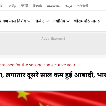
ish
தமிழ்
मराठी
తెలుగు
മലയാളം
ಕನ್ನಡ
ગુજરાતી
श्रावण मास विशेष
क्रिकेट
ज्योतिष
श्रीरामचरितमानस
creased for the second consecutive year
ता, लगातार दूसरे साल कम हुई आबादी, भा