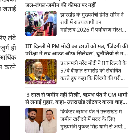
सर्किट हाउस में सरकार और छात्रों के
जल-जंगल-जमीन की कीमत पर नहीं
का जताई
प्रतिनिधिमंडल के बीच बातचीत हुई।
झारखंड के मुख्यमंत्री हेमंत सोरेन ने
पल पल की जानकारी...
रांची में राज्यव्यापी वन
महोत्सव-2026 में पर्यावरण संरक्षण
का संकल्प दिलाया। उन्होंने कहा कि
िए लंबे
विकास जरूरी है, लेकिन जल, जंगल
IIT दिल्ली में PM मोदी का छात्रों को मंत्र, ‘जिंदगी की
र्ग हो
और जमीन की कीमत पर नहीं।
परीक्षा में सब आउट ऑफ सिलेबस’, चुनौतियों से मत
आर्थिक
सरकार इंसान, वन्यजीव और
घबराना
प्रधानमंत्री नरेंद्र मोदी ने IIT दिल्ली के
ान करने
पर्यावरण के लिए उपयोगी पेड़ों को
57वें दीक्षांत समारोह को संबोधित
प्राथमिकता देगी।
करते हुए कहा कि जिंदगी की परीक्षा
में सब आउट ऑफ सिलेबस है।
इसका कोई कोर्स या पेपर नहीं होता।
'3 साल से जमीन नहीं मिली', ऋषभ पंत ने CM धामी
उन्होंने कहा कि चुनौतियों से जो
से लगाई गुहार, कहा- उत्तराखंड लौटकर करना चाहता
सिखेगा, वहीं जीतेगा। चुनौतियां
हूं काम
क्रिकेटर ऋषभ पंत ने उत्तराखंड में
आपके लिए अवसर बन जाएगी।
जमीन खरीदने में मदद के लिए
उन्होंने कहा कि चुनौतियां बड़ी हो तो
मुख्यमंत्री पुष्कर सिंह धामी से अपील
घबराना नहीं चाहिए। हमेशा सीखने
की है। पंत ने कहा कि वह दिल्ली से
की ललक बनाए रखनी चाहिए।