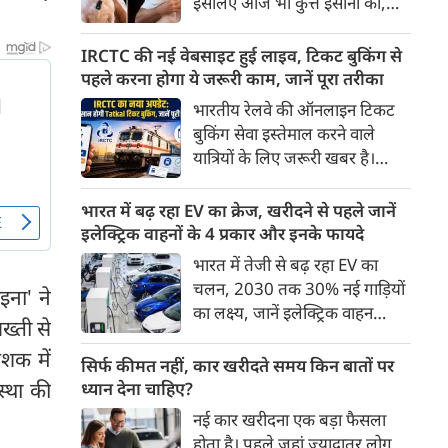
इसलिए आज भी कुत्ते इंसानों को,
पहुंच रहा है।
इंसानों से बेहतर समझते हैं। जब हम
भू-राजनीति से लेकर कृत्रिम
IRCTC की नई वेबसाइट हुई लाइव, टिकट बुकिंग से
बुद्धिमत्ता, जलवायु परिवर्तन से लेकर
पहले करना होगा ये जरूरी काम, जानें पूरा तरीका
क्रिकेट तक हर विषय पर बहस कर
भारतीय रेलवे की ऑनलाइन टिकट
सकते हैं, तो उस जीव पर भी एक
बुकिंग सेवा इस्तेमाल करने वाले
गंभीर चर्चा बनती है जिसने किसी भी
यात्रियों के लिए जरूरी खबर है।
सभ्यता से पहले इंसान का साथ चुना
IRCTC ने अपनी नई टिकट बुकिंग
था। दुर्भाग्य यह है कि आज कुत्तों के
वेबसाइट का बीटा वर्जन लॉन्च कर
भारत में बढ़ रहा EV का क्रेज, खरीदने से पहले जानें
बारे में हमारी राय पशु-चिकित्सकों,
दिया है। करीब 24 साल पुराने
इलेक्ट्रिक वाहनों के 4 प्रकार और इनके फायदे
व्यवहार वैज्ञानिकों या विशेषज्ञों से
इंटरफेस के बाद वेबसाइट को नए
भारत में तेजी से बढ़ रहा EV का
कम... और व्हाट्सऐप यूनिवर्सिटी से
डिजाइन और कई नए फीचर्स के साथ
चलन, 2030 तक 30% नई गाड़ियों
ज़्यादा बनती है।
ाइना' ने
अपडेट किया गया है।
का लक्ष्य, जानें इलेक्ट्रिक वाहन
ख्ती से
कितने प्रकार के होते हैं और क्या है
शक में
200 अरब रुपए का मौका
सिर्फ कीमत नहीं, कार खरीदते समय किन बातों पर
स्था की
ध्यान देना चाहिए?
नई कार खरीदना एक बड़ा फैसला
होता है। पहले जहां ज़्यादातर लोग