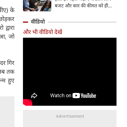
बजट और कार की कीमत को ही
पीए) के
सबसे अहम मानते थे, वहीं आज
छोड़कर
खरीदार कई दूसरे पहलुओं पर भी
वीडियो
ध्यान देते हैं। आइए जानते हैं कि कार
 द्वारा
और भी वीडियो देखें
खरीदते समय किन बातों पर ध्यान
ुआ, जो
देना चाहिए।
 दर गिर
े अब तक
्म हुए