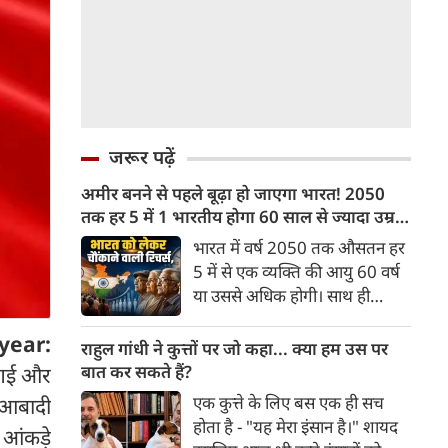
जरूर पढ़ें
अमीर बनने से पहले बूढ़ा हो जाएगा भारत! 2050
तक हर 5 में 1 भारतीय होगा 60 साल से ज्यादा उम्र
का
भारत में वर्ष 2050 तक औसतन हर
5 में से एक व्यक्ति की आयु 60 वर्ष
या उससे अधिक होगी। साथ ही
लगभग 10 में से 7 बुजुर्ग ग्रामीण
year:
भारत में रहेंगे। ‘ट्रांसफॉर्म रूरल
राहुल गांधी ने कुत्तों पर जो कहा... क्या हम उस पर
इंडिया’ (टीआरआई) की रिचर्स के
बात कर सकते हैं?
 गई और
अनुसार भारत विकसित देशों के
एक कुत्ते के लिए बस एक ही सच
 आबादी
विपरीत समृद्ध बनने से पहले ही वृद्ध
होता है - "यह मेरा इंसान है।" शायद
 आंकड़े
होती आबादी वाले देश की श्रेणी में