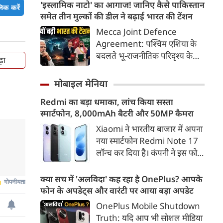
अवकाश नहीं, बल्कि उन शहीदों को
'इस्लामिक नाटो' का आगाज! जानिए कैसे पाकिस्तान
िक करें
याद करने और उनके बलिदान का
समेत तीन मुल्कों की डील ने बढ़ाई भारत की टेंशन
सम्मान करने का दिन है, जिन्होंने हमें
Mecca Joint Defence
यह आजादी दी। इस दिन को सार्थक
Agreement: पश्चिम एशिया के
बनाने के लिए हमें कुछ खास कार्य
बदलते भू-राजनीतिक परिदृश्य के
़ा
जरूर करने चाहिए, जिससे हमारे
बीच तुर्की, पाकिस्तान और सऊदी
अंदर राष्ट्रभक्ति की भावना और भी
अरब ने एक ऐतिहासिक और
मोबाइल मेनिया
गहरी हो सके।
रणनीतिक 'मक्का संयुक्त रक्षा
Redmi का बड़ा धमाका, लांच किया सस्ता
समझौते' (Mecca Joint
स्मार्टफोन, 8,000mAh बैटरी और 50MP कैमरा
Defence Agreement) पर
हस्ताक्षर किए हैं।
Xiaomi ने भारतीय बाजार में अपना
नया स्मार्टफोन Redmi Note 17
लॉन्च कर दिया है। कंपनी ने इस फोन
को TrueColour AMOLED
डिस्प्ले, 8,000mAh की बड़ी बैटरी
क्या सच में 'अलविदा' कह रहा है OnePlus? आपके
और Qualcomm Snapdragon
फोन के अपडेट्स और वारंटी पर आया बड़ा अपडेट
चिपसेट के साथ पेश किया है। फोन में
OnePlus Mobile Shutdown
50MP का मेन कैमरा दिया गया है।
Truth: यदि आप भी सोशल मीडिया