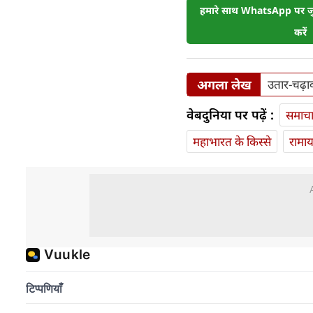
हमारे साथ WhatsApp पर जुड
करें
अगला लेख
उतार-चढ़ाव
वेबदुनिया पर पढ़ें :
समाच
महाभारत के किस्से
रामा