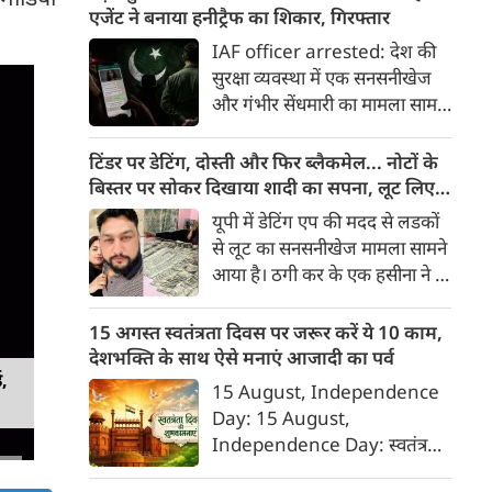
रख दी गई है।
एजेंट ने बनाया हनीट्रैफ का शिकार, गिरफ्तार
IAF officer arrested: देश की
सुरक्षा व्यवस्था में एक सनसनीखेज
और गंभीर सेंधमारी का मामला सामने
आया है। भारतीय वायुसेना (IAF) के
एक सेवारत अधिकारी को पाकिस्तानी
टिंडर पर डेटिंग, दोस्ती और फिर ब्लैकमेल... नोटों के
खुफिया एजेंसी (ISI) की महिला
बिस्तर पर सोकर दिखाया शादी का सपना, लूट लिए 6
एजेंट के मोहपाश (हनीट्रैप) में फंसकर
करोड़ रुपए
यूपी में डेटिंग एप की मदद से लडकों
गोपनीय सैन्य जानकारी साझा करने
से लूट का सनसनीखेज मामला सामने
के आरोप में पुलिस ने गिरफ्तार किया
आया है। ठगी कर के एक हसीना ने 6
है।
करोड़ रुपए लूट लिए। डेटिंग पर लोगों
को फंसाना, फिर धमकी देकर
15 अगस्त स्वतंत्रता दिवस पर जरूर करें ये 10 काम,
ब्‍लेकमेल करना। इसके लिए बहुत
देशभक्ति के साथ ऐसे मनाएं आजादी का पर्व
शातिर तरीके से ये हसीना लोगों को
ड,
15 August, Independence
अपने जाल में फंसाती थी।
Day: 15 August,
Independence Day: स्वतंत्रता
दिवस या 15 अगस्त सिर्फ एक राष्ट्रीय