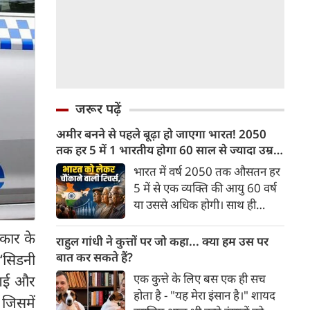
जरूर पढ़ें
अमीर बनने से पहले बूढ़ा हो जाएगा भारत! 2050
तक हर 5 में 1 भारतीय होगा 60 साल से ज्यादा उम्र
का
भारत में वर्ष 2050 तक औसतन हर
5 में से एक व्यक्ति की आयु 60 वर्ष
या उससे अधिक होगी। साथ ही
लगभग 10 में से 7 बुजुर्ग ग्रामीण
 कार के
भारत में रहेंगे। ‘ट्रांसफॉर्म रूरल
राहुल गांधी ने कुत्तों पर जो कहा... क्या हम उस पर
इंडिया’ (टीआरआई) की रिचर्स के
बात कर सकते हैं?
 ‘सिडनी
अनुसार भारत विकसित देशों के
एक कुत्ते के लिए बस एक ही सच
़ गई और
विपरीत समृद्ध बनने से पहले ही वृद्ध
होता है - "यह मेरा इंसान है।" शायद
 जिसमें
होती आबादी वाले देश की श्रेणी में