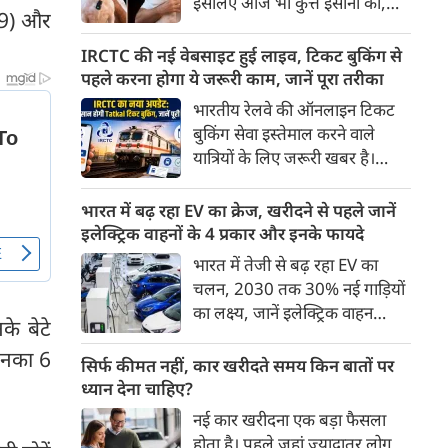
इसलिए आज भी कुत्ते इंसानों को,
पहुंच रहा है।
 (9) और
इंसानों से बेहतर समझते हैं। जब हम
भू-राजनीति से लेकर कृत्रिम
IRCTC की नई वेबसाइट हुई लाइव, टिकट बुकिंग से
बुद्धिमत्ता, जलवायु परिवर्तन से लेकर
पहले करना होगा ये जरूरी काम, जानें पूरा तरीका
क्रिकेट तक हर विषय पर बहस कर
भारतीय रेलवे की ऑनलाइन टिकट
सकते हैं, तो उस जीव पर भी एक
बुकिंग सेवा इस्तेमाल करने वाले
गंभीर चर्चा बनती है जिसने किसी भी
यात्रियों के लिए जरूरी खबर है।
सभ्यता से पहले इंसान का साथ चुना
IRCTC ने अपनी नई टिकट बुकिंग
था। दुर्भाग्य यह है कि आज कुत्तों के
वेबसाइट का बीटा वर्जन लॉन्च कर
भारत में बढ़ रहा EV का क्रेज, खरीदने से पहले जानें
बारे में हमारी राय पशु-चिकित्सकों,
दिया है। करीब 24 साल पुराने
इलेक्ट्रिक वाहनों के 4 प्रकार और इनके फायदे
व्यवहार वैज्ञानिकों या विशेषज्ञों से
इंटरफेस के बाद वेबसाइट को नए
भारत में तेजी से बढ़ रहा EV का
कम... और व्हाट्सऐप यूनिवर्सिटी से
डिजाइन और कई नए फीचर्स के साथ
चलन, 2030 तक 30% नई गाड़ियों
ज़्यादा बनती है।
अपडेट किया गया है।
का लक्ष्य, जानें इलेक्ट्रिक वाहन
के बेटे
कितने प्रकार के होते हैं और क्या है
 उनका 6
200 अरब रुपए का मौका
सिर्फ कीमत नहीं, कार खरीदते समय किन बातों पर
ध्यान देना चाहिए?
नई कार खरीदना एक बड़ा फैसला
होता है। पहले जहां ज़्यादातर लोग