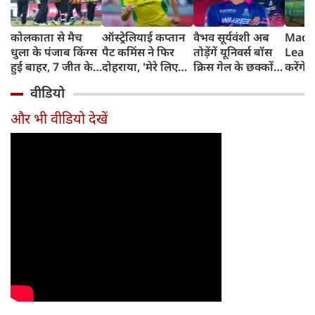
कोलकाता से मैच
ऑस्ट्रेलियाई कप्तान
वैभव सूर्यवंशी अब
Madh
धुला के पंजाब किंग्स
पैट कमिंस ने फिर
तोड़ेंगें यूनिवर्स बॉस
Leagu
हुई बाहर, 7 जीत के
दोहराया, 'मेरे लिए
क्रिस गेल के छक्कों
करेंगे
बाद 6 हार
देश पहले IPL बाद में'
का रिकॉर्ड
शामिल 
वीडियो
टीम में
और भी वीडियो देखें