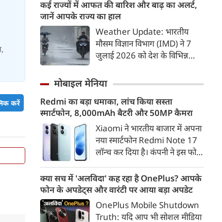
लोगों की जान जा चुकी है। इस बीच
कई राज्यों में आफत की बारिश और बाढ़ का अलर्ट,
झारखंड के मुख्‍यमंत्री हेमंत सोरेन ने
जानें आपके राज्य का हाल
असम के बाढ़ पीड़ितों की सहायता के
Weather Update: भारतीय
लिए 3 करोड़ रुपए देने की घोषणा
मौसम विज्ञान विभाग (IMD) ने 7
स,
की।
जुलाई 2026 को देश के विभिन्न
राज्यों में मानसून के तेजी से सक्रिय
होने और कई हिस्सों में मूसलाधार
मोबाइल मेनिया
बारिश, जलभराव व बाढ़ जैसी स्थिति
Redmi का बड़ा धमाका, लांच किया सस्ता
को लेकर चेतावनी जारी की है।
िक करें
स्मार्टफोन, 8,000mAh बैटरी और 50MP कैमरा
पश्चिम भारत के तटीय इलाकों से
लेकर उत्तर भारत के मैदानी व पहाड़ी
Xiaomi ने भारतीय बाजार में अपना
क्षेत्रों में अगले 24 से 48 घंटों के
नया स्मार्टफोन Redmi Note 17
दौरान भारी से अत्यधिक भारी बारिश
लॉन्च कर दिया है। कंपनी ने इस फोन
का अलर्ट दिया गया है।
को TrueColour AMOLED
डिस्प्ले, 8,000mAh की बड़ी बैटरी
क्या सच में 'अलविदा' कह रहा है OnePlus? आपके
और Qualcomm Snapdragon
फोन के अपडेट्स और वारंटी पर आया बड़ा अपडेट
चिपसेट के साथ पेश किया है। फोन में
OnePlus Mobile Shutdown
50MP का मेन कैमरा दिया गया है।
Truth: यदि आप भी सोशल मीडिया