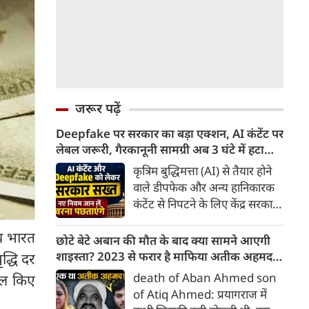
जरूर पढ़ें
Deepfake पर सरकार का बड़ा एक्शन, AI कंटेंट पर
लेबल जरूरी, गैरकानूनी सामग्री अब 3 घंटे में हटानी
होगी, नए नियम जान लें वरना पछताएंगे
कृत्रिम बुद्धिमत्ता (AI) से तैयार होने
वाले डीपफेक और अन्य हानिकारक
कंटेंट से निपटने के लिए केंद्र सरकार
ने नियामक व्यवस्था को और सख्त
ीच भारत
किया है। सरकार ने AI से तैयार कंटेंट
छोटे बेटे अबान की मौत के बाद क्या सामने आएगी
पर स्पष्ट लेबल और पहचान योग्य
शाइस्ता? 2023 से फरार है माफिया अतीक अहमद
द्धि दर
मेटाडेटा उपलब्ध कराना अनिवार्य
की पत्नी
death of Aban Ahmed son
मिल किए
किया है। साथ ही, सरकारी या
of Atiq Ahmed: प्रयागराज में
न्यायालय के आदेश के आधार पर