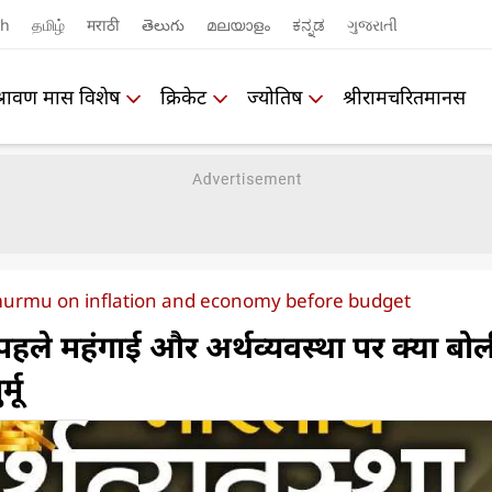
sh
தமிழ்
मराठी
తెలుగు
മലയാളം
ಕನ್ನಡ
ગુજરાતી
श्रावण मास विशेष
क्रिकेट
ज्योतिष
श्रीरामचरितमानस
murmu on inflation and economy before budget
हले महंगाई और अर्थव्यवस्था पर क्या बोल
्मू