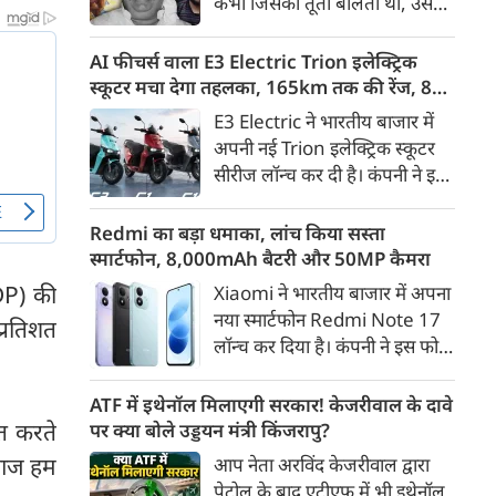
कभी जिसकी तूती बोलती थी, उस
गैरकानूनी जानकारी हटाने की
पूर्व सांसद और माफिया अतीक
समयसीमा 36 घंटे से घटाकर 3 घंटे
अहमद के कुनबे पर कानून और
AI फीचर्स वाला E3 Electric Trion इलेक्ट्रिक
कर दी गई है।
किस्मत की दोहरी मार पड़ रही है।
स्कूटर मचा देगा तहलका, 165km तक की रेंज, 8
जिस झांसी जिले में अप्रैल 2023 में
साल की बैटरी वारंटी, कीमत जानेंगे तो हो जाएंगे
E3 Electric ने भारतीय बाजार में
अतीक के एनकाउंटर में मारे गए बेटे
हैरान
अपनी नई Trion इलेक्ट्रिक स्कूटर
असद की सांसें थमी थीं, उसी झांसी में
सीरीज लॉन्च कर दी है। कंपनी ने इसे
अब उसके छोटे बेटे अबान की भीषण
तीन वेरिएंट C1, C1x और C2 में
सड़क दुर्घटना में जान चली गई है।
पेश किया है। Trion की शुरुआती
Redmi का बड़ा धमाका, लांच किया सस्ता
कीमत 99,999 रुपए (एक्स-शोरूम,
स्मार्टफोन, 8,000mAh बैटरी और 50MP कैमरा
बेंगलुरु) रखी गई है। फिलहाल इसकी
GDP) की
Xiaomi ने भारतीय बाजार में अपना
बुकिंग बेंगलुरु के ग्राहकों के लिए
नया स्मार्टफोन Redmi Note 17
प्रतिशत
कंपनी की आधिकारिक वेबसाइट के
लॉन्च कर दिया है। कंपनी ने इस फोन
जरिए शुरू की गई है। आने वाले समय
को TrueColour AMOLED
में इसे दूसरे शहरों में भी उपलब्ध
डिस्प्ले, 8,000mAh की बड़ी बैटरी
ATF में इथेनॉल मिलाएगी सरकार! केजरीवाल के दावे
कराया जाएगा।
और Qualcomm Snapdragon
ित करते
पर क्या बोले उड्डयन मंत्री किंजरापु?
चिपसेट के साथ पेश किया है। फोन में
 आज हम
आप नेता अरविंद केजरीवाल द्वारा
50MP का मेन कैमरा दिया गया है।
पेट्रोल के बाद एटीएफ में भी इथेनॉल