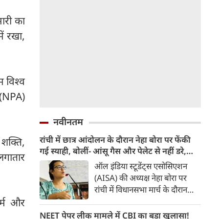
मारी का
ें रखा,
म विश्व
ं (NPA)
नवीनतम
रांची में छात्र आंदोलन के दौरान नेहा बोरा पर फेंकी
 शक्ति,
गई स्याही, बोलीं- आंसू गैस और पेलेट से नहीं डरे,
लगातार
इससे भी नहीं डरेंगे
ऑल इंडिया स्टूडेंट्स एसोसिएशन
(AISA) की अध्यक्ष नेहा बोरा पर
रांची में विधानसभा मार्च के दौरान
स्याही फेंकी गई। उन्होंने कहा कि 20
र्म और
जुलाई को हम पर आंसू गैस के गोले
NEET पेपर लीक मामले में CBI का बड़ा खुलासा!