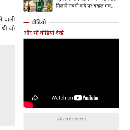
इसके अलावा Redmi Note 17 में
मिलाने संबंधी दावे पर बवाल मच
Corning Gorilla Glass 7i
गया। मोदी सरकार में मंत्री राम मोहन
प्रोटेक्शन, IP65 रेटिंग और मजबूत
ने वाली
नायडू किंजरापु ने इसका खंडन करते
वीडियो
चेसिस जैसे फीचर्स मिलते हैं।
हुए कहा कि सरकार की एटीएफ में
ी थी जो
और भी वीडियो देखें
इथेनॉल मिलाने की कोई योजना नहीं
है।