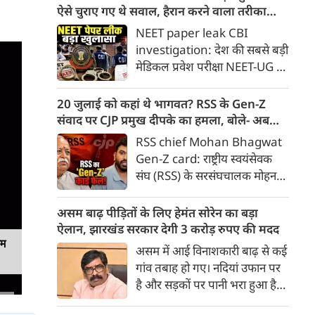
छोड़े गए, पेलेट गन का इस्तेमाल
ऐसे चुराए गए थे सवाल, हैरान करने वाला तरीका
किया गया; जब हम तब नहीं डरे, तो
आया सामने
NEET paper leak CBI
यह मामूली स्याही हमारा क्या बिगाड़
investigation: देश की सबसे बड़ी
लेगी?
मेडिकल प्रवेश परीक्षा NEET-UG के
पेपर लीक मामले में केंद्रीय अन्वेषण
ब्यूरो (CBI) की जांच जैसे-जैसे आगे
20 जुलाई को कहां थे भागवत? RSS के Gen-Z
बढ़ रही है, चौंकाने वाले सच सामने
संवाद पर CJP प्रमुख दीपके का हमला, बोले- अब
आ रहे हैं। अदालत में दाखिल की गई
बहुत देर हो गई!
RSS chief Mohan Bhagwat
सीबीआई की चार्जशीट और स्टेटस
Gen-Z card: राष्ट्रीय स्वयंसेवक
रिपोर्ट के अनुसार, पेपर चोरी करने के
संघ (RSS) के सरसंघचालक मोहन
लिए किसी डिजिटल हैकिंग या
भागवत द्वारा जनरेशन जेड (Gen-Z)
पारंपरिक तरीके का इस्तेमाल नहीं
के युवाओं के साथ संवाद की पहल पर
असम बाढ़ पीड़ितों के लिए हेमंत सोरेन का बड़ा
हुआ था
सेंटर फॉर जस्टिस एंड पीस (CJP) के
ऐलान, झारखंड सरकार देगी 3 करोड़ रुपए की मदद
राष्ट्रीय संयोजक अभिजीत दीपके ने
यम
असम में आई विनाशकारी बाढ़ से कई
कड़ा प्रहार किया है।
गांव तबाह हो गए। नदियां उफान पर
है और सड़कों पर पानी भरा हुआ है।
वर्षा जन्य हादसों में अब तक 91