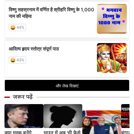
जरूर पढ़ें
क्या मस्क बनेंगे
भारत में अब भी कैसे
बंगाल 