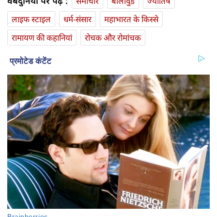
वेबदुनिया पर पढ़ें :
समाचार
बॉलीवुड
ज्योतिष
लाइफ स्‍टाइल
धर्म-संसार
महाभारत के किस्से
रामायण की कहानियां
रोचक और रोमांचक