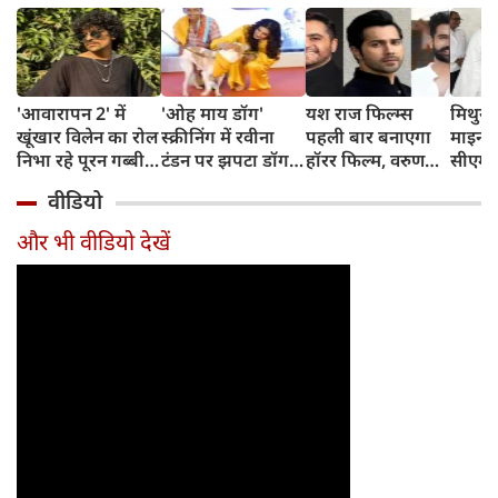
'आवारापन 2' में
'ओह माय डॉग'
यश राज फिल्म्स
मिथुन च
खूंखार विलेन का रोल
स्क्रीनिंग में रवीना
पहली बार बनाएगा
माइनर 
निभा रहे पूरन गब्बी
टंडन पर झपटा डॉग,
हॉरर फिल्म, वरुण
सीएम शु
का इस फेमस एक्ट्रेस
डरने के बजाय एक्ट्रेस
धवन निभाएंगे लीड
अधिका
वीडियो
संग है खास रिश्ता
ने ऐसे दिखाई
रोल
पहुंचे
दरियादिली
और भी वीडियो देखें