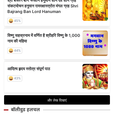
बॉलीवुड हलचल