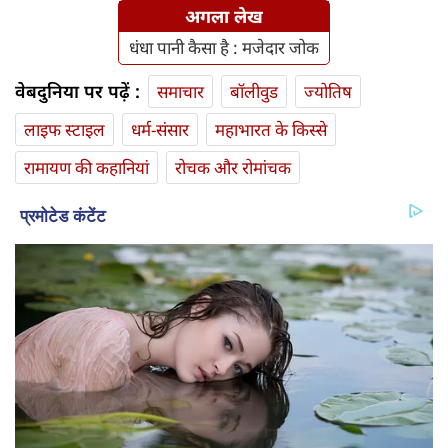
अगला लेख
धंधा पानी कैसा है : मजेदार जोक
वेबदुनिया पर पढ़ें :
समाचार
बॉलीवुड
ज्योतिष
लाइफ स्‍टाइल
धर्म-संसार
महाभारत के किस्से
रामायण की कहानियां
रोचक और रोमांचक