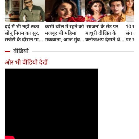
दर्द में भी नहीं रुका
कभी चॉल में रहने को
'साजन' के सेट पर
10 साल
सोनू निगम का सुर,
मजबूर थीं महिमा
माधुरी दीक्षित के
संग अ
सर्जरी के दौरान गाया
मकवाना, आज मुंबई
क्लोजअप देखते थे
पर भड़
मोहम्मद रफी का
में हैं 2 आलीशान घर
संजय दत्त, डायरेक्टर
ठाकुर,
वीडियो
क्लासिक गाना
और करोड़ों की दौलत
ने सुनाया किस्सा
थोड़ा र
और भी वीडियो देखें