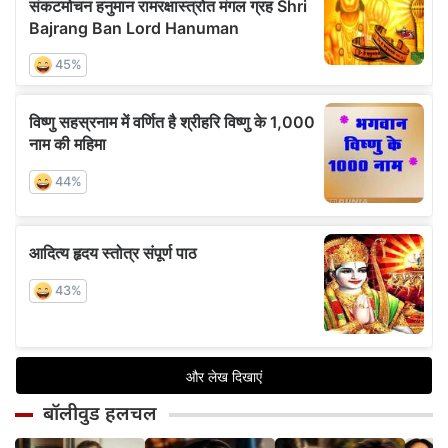
बॉलीवुड हलचल